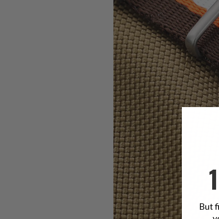
But f
y