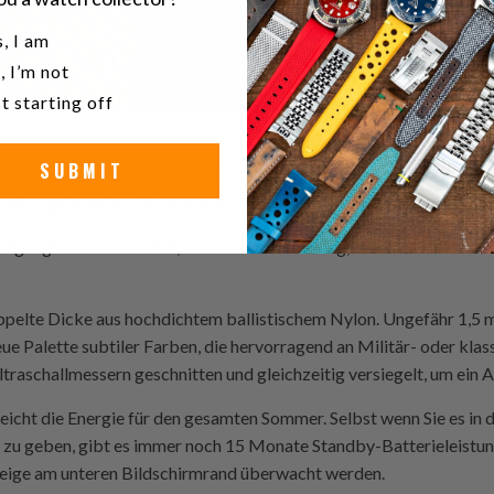
u a watch collector?
, I am
, I’m not
t starting off
armband aus ballistischem Nylon im Schullook – Braun, Orange 
SUBMIT
as sind in verschiedenen Farbkombinationen erhältlich. Ihre Mode
d es geht weiter bis SBEP015 in einem ungeraden Zahlenmuster.
ig digitale Uhr handelt, ist es nicht notwendig, die Batterien zu 
lte Dicke aus hochdichtem ballistischem Nylon. Ungefähr 1,5 mm
ue Palette subtiler Farben, die hervorragend an Militär- oder kla
traschallmessern geschnitten und gleichzeitig versiegelt, um ein A
reicht die Energie für den gesamten Sommer. Selbst wenn Sie es i
 zu geben, gibt es immer noch 15 Monate Standby-Batterieleistung
zeige am unteren Bildschirmrand überwacht werden.