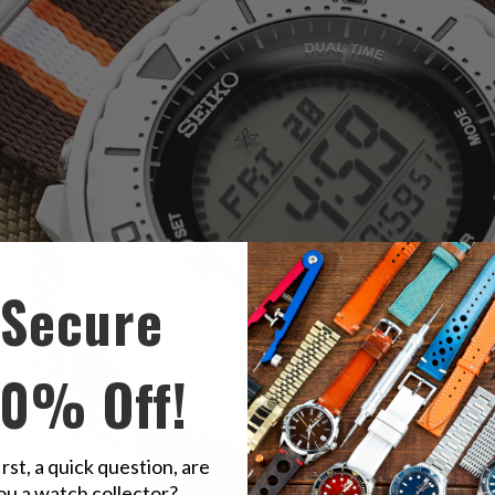
Secure
10% Off!
irst, a quick question, are
ou a watch collector?