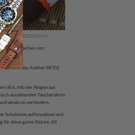
& Weiß 22A22BZZ00N2P14
llnummern reichen von:
wechseln, da das Kaliber S8702
 dick, mit vier Ringen aus
ssisch aussehenden Taucheruhren
usfransen zu verhindern.
n der Schublade aufbewahren und
 für diese guten Stücke. All