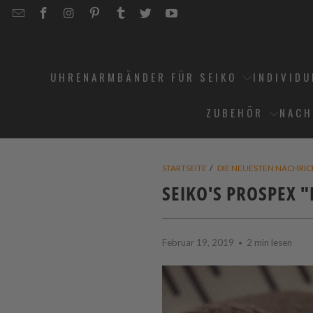
EMAIL
STRAPCODE
STRAPCODE
STRAPCODE
STRAPCODE
STRAPCODE
STRAPCODE
STRAPCODE
ON
ON
ON
ON
ON
ON
FACEBOOK
INSTAGRAM
PINTEREST
TUMBLR
TWITTER
YOUTUBE
UHRENARMBÄNDER FÜR SEIKO
INDIVID
ZUBEHÖR
NACH
STARTSEITE
/
DIE NEUESTEN NACHRI
SEIKO'S PROSPEX "
Februar 19, 2019
2 min lesen