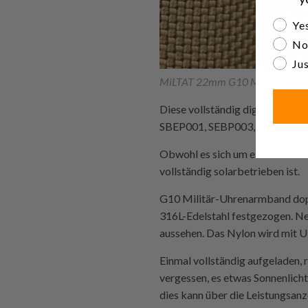
Are yo
Yes
No
Jus
MiLTAT 22mm G10 Militär-Uhren
Diese vollständig digitalen Tun
SBEP001, SEBP003, SBEP005, un
Obwohl es sich um eine vollständ
vollständig solarbetrieben ist.
G10 Militär-Uhrenarmband doppe
316L-Edelstahl festgezogen. Ne
aussehen. Das Nylon wird mit Ul
Einmal vollständig aufgeladen, 
vergessen, es etwas Sonnenlicht
dies kann über die Leistungsan