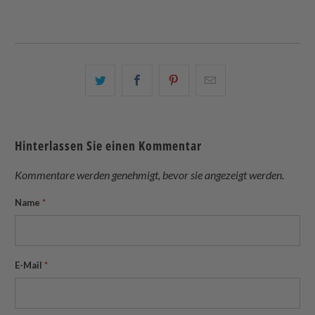
Teilen
Teilen
Teilen
Email
Sie
Sie
Sie
this
dies
dies
dies
to
auf
auf
auf
a
Hinterlassen Sie einen Kommentar
Twitter
Facebook
Pinterest
friend
Kommentare werden genehmigt, bevor sie angezeigt werden.
Name
*
E-Mail
*