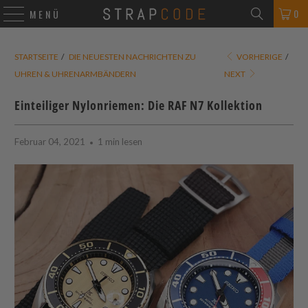
0
MENÜ
STARTSEITE
/
DIE NEUESTEN NACHRICHTEN ZU
VORHERIGE
/
UHREN & UHRENARMBÄNDERN
NEXT
Einteiliger Nylonriemen: Die RAF N7 Kollektion
Februar 04, 2021
1 min lesen