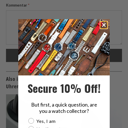
Kommentar
*
Also in Die neuesten Nachrichten zu Uhren &
Secure 10% Off!
Uhrenarmbändern
But first, a quick question, are
you a watch collector?
Are you a watch collector?
Yes, I am