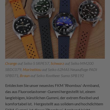
Orange
auf Seiko 5 SRPE57,
Schwarz
auf Seiko MM200
SBDC079,
Marineblau
auf Seiko 62MAS Neuauflage PADI
SPB071,
Braun
auf Seiko Rootbeer Sumo SPB192
Entdecken Sie unser neuestes FKM ‘Rhombus’-Armband,
das aus Fluoroelastomer-Gummi hergestellt ist, einem
langlebigen, künstlichen Gummi, der extrem flexibel und
komfortabel ist. Hergestellt aus solidem und hochdichtem
FKM-Gummi, ist dieses ‘Rhombus’-Armband leicht,