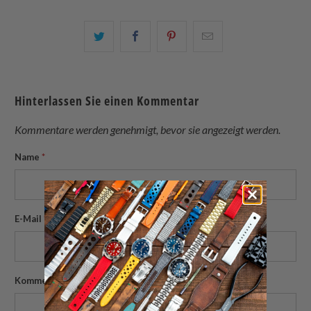
Teilen
Teilen
Teilen
Email
Sie
Sie
Sie
this
dies
dies
dies
to
auf
auf
auf
a
Hinterlassen Sie einen Kommentar
Twitter
Facebook
Pinterest
friend
Kommentare werden genehmigt, bevor sie angezeigt werden.
Name
*
E-Mail
*
Kommentar
*