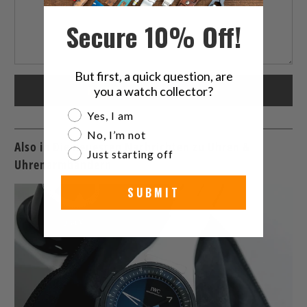
Secure 10% Off!
But first, a quick question, are
you a watch collector?
Are you a watch collector?
Yes, I am
No, I’m not
Also in Die neuesten Nachrichten zu Uhren &
Just starting off
Uhrenarmbändern
SUBMIT