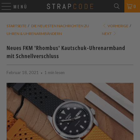
0
MENÜ
STARTSEITE
/
DIE NEUESTEN NACHRICHTEN ZU
VORHERIGE
/
UHREN & UHRENARMBÄNDERN
NEXT
Neues FKM 'Rhombus' Kautschuk-Uhrenarmband
mit Schnellverschluss
Februar 18, 2021
1 min lesen