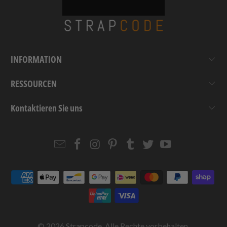
INFORMATION
RESSOURCEN
Kontaktieren Sie uns
Email
Strapcode
Strapcode
Strapcode
Strapcode
Strapcode
Strapcode
Strapcode
on
on
on
on
on
on
Facebook
Instagram
Pinterest
Tumblr
Twitter
YouTube
© 2026
Strapcode
. Alle Rechte vorbehalten.