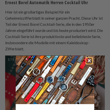
Ernest Borel Automatik Herren Cocktail Uhr
Hier ist ein großartiges Beispiel für ein
Geheimniszifferblatt in seiner ganzen Pracht. Diese Uhr ist
Teil der Ernest Borel Cocktail-Serie, die in den 1950er
Jahren eingeführt wurde und bis heute produziert wird. Die
Cocktail-Serie ist ihre produktivste und beliebteste Serie,
insbesondere die Modelle mit einem Kaleidoskop-
Zifferblatt.