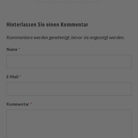
Sie
Sie
Sie
this
dies
dies
dies
to
auf
auf
auf
a
Hinterlassen Sie einen Kommentar
Twitter
Facebook
Pinterest
friend
Kommentare werden genehmigt, bevor sie angezeigt werden.
Name
*
E-Mail
*
Kommentar
*