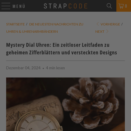
0
MENÜ
STARTSEITE
/
DIE NEUESTEN NACHRICHTEN ZU
VORHERIGE
/
UHREN & UHRENARMBÄNDERN
NEXT
Mystery Dial Uhren: Ein zeitloser Leitfaden zu
geheimen Zifferblättern und versteckten Designs
Dezember 04, 2024
4 min lesen