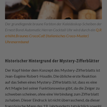
Der grundlegende braune Farbton der Kaleidoskop-Scheiben der
Ernest Borel Automatic Herren Cocktail Uhr wird durch ein
Q.R
erhöht.Braunes CrocoCalf (Italienisches Croco-Muster)
Uhrenarmband
Historischer Hintergrund der Mystery-Zifferblätter
Der Kopf hinter dem Konzept des Mystery-Zifferblatts ist
Jean-Eugène Robert-Houdin. Die übliche erste Reaktion
auf das Sehen eines Mystery-Zifferblatts ist, dass es eine
Art Magie bei seiner Funktionsweise gibt, da die Zeiger zu
schweben scheinen, ohne eine Verbindung zum Zifferblatt
zu haben. Dieser Eindruck ist nicht überraschend, da dieser
französische Mann des 19. Jahrhunderts tatsächlich sowohl