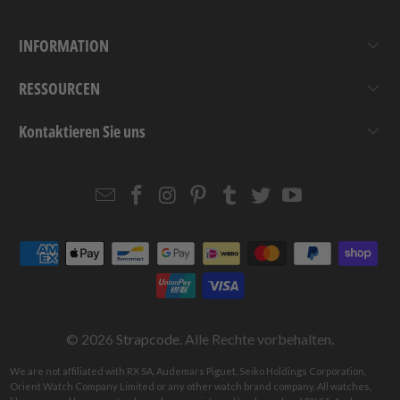
INFORMATION
RESSOURCEN
Kontaktieren Sie uns
Email
Strapcode
Strapcode
Strapcode
Strapcode
Strapcode
Strapcode
Strapcode
on
on
on
on
on
on
Facebook
Instagram
Pinterest
Tumblr
Twitter
YouTube
© 2026
Strapcode
. Alle Rechte vorbehalten.
We are not affiliated with RX SA, Audemars Piguet, Seiko Holdings Corporation,
Orient Watch Company Limited or any other watch brand company. All watches,