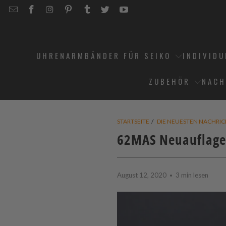
EMAIL
STRAPCODE
STRAPCODE
STRAPCODE
STRAPCODE
STRAPCODE
STRAPCODE
STRAPCODE
ON
ON
ON
ON
ON
ON
FACEBOOK
INSTAGRAM
PINTEREST
TUMBLR
TWITTER
YOUTUBE
UHRENARMBÄNDER FÜR SEIKO
INDIVID
ZUBEHÖR
NACH
STARTSEITE
/
DIE NEUESTEN NACHRI
62MAS Neuauflage
August 12, 2020
3 min lesen