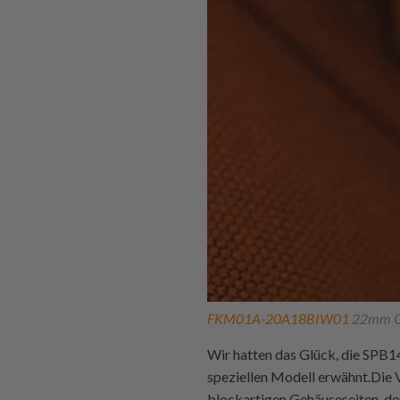
FKM01A-20A18BIW01
22mm Ge
Wir hatten das Glück, die SPB1
speziellen Modell erwähnt.Die 
blockartigen Gehäuseseiten, de