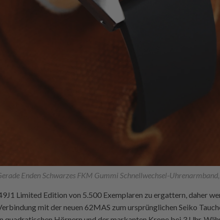
rade Enden Schwarzes FKM Gummi Schnellwechsel-Uhrenarmband, 
49J1 Limited Edition von 5.500 Exemplaren zu ergattern, daher we
Verbindung mit der neuen 62MAS zum ursprünglichen Seiko Taucheru
n quadratischen Hörnern und der markanten Krone bei 3 Uhr. Wäh