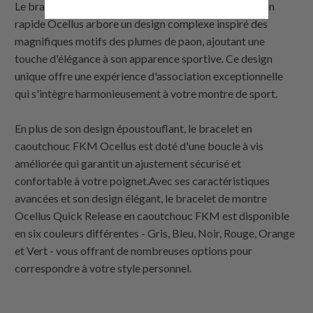
Le bracelet de montre en caoutchouc FKM à libération
rapide Ocellus arbore un design complexe inspiré des
magnifiques motifs des plumes de paon, ajoutant une
touche d'élégance à son apparence sportive. Ce design
unique offre une expérience d'association exceptionnelle
qui s'intègre harmonieusement à votre montre de sport.
En plus de son design époustouflant, le bracelet en
caoutchouc FKM Ocellus est doté d'une boucle à vis
améliorée qui garantit un ajustement sécurisé et
confortable à votre poignet.Avec ses caractéristiques
avancées et son design élégant, le bracelet de montre
Ocellus Quick Release en caoutchouc FKM est disponible
en six couleurs différentes - Gris, Bleu, Noir, Rouge, Orange
et Vert - vous offrant de nombreuses options pour
correspondre à votre style personnel.