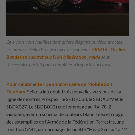
Que vous vous habilliez de manière élégante ou décontractée,
les montres Seiko Prospex avec les nouvelles
FKM16 - Ocellu
s
Bandes en caoutchouc FKM à libération rapide
sont
l'accessoire parfait pour compléter n'importe quel look.
Pour célébrer le 40e anniversaire de Mobile Suit
Gundam
, Seiko a introduit trois nouvelles versions de sa
ligne de montres Prospex : le SBDB033, le SBDX029 et le
SBDX027. Le SBDB033 rend hommage au RX-78-2
Gundam, avec un schéma de couleurs blanc, bleu et rouge,
des estampilles de l'Armée de la Fédération Terrestre, une
fonction GMT, un marquage de lunette "Head Sensor" à 12