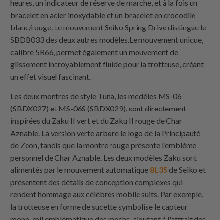
heures, un indicateur de réserve de marche, et à la fois un
bracelet en acier inoxydable et un bracelet en crocodile
blanc/rouge. Le mouvement Seiko Spring Drive distingue le
SBDB033 des deux autres modèles.Le mouvement unique,
calibre 5R66, permet également un mouvement de
glissement incroyablement fluide pour la trotteuse, créant
un effet visuel fascinant.
Les deux montres de style Tuna, les modèles MS-06
(SBDX027) et MS-06S (SBDX029), sont directement
inspirées du Zaku II vert et du Zaku II rouge de Char
Aznable. La version verte arbore le logo de la Principauté
de Zeon, tandis que la montre rouge présente l'emblème
personnel de Char Aznable. Les deux modèles Zaku sont
alimentés par le mouvement automatique
8L35
de Seiko et
présentent des détails de conception complexes qui
rendent hommage aux célèbres mobile suits. Par exemple,
la trotteuse en forme de sucette symbolise le capteur
mono-œil emblématique des mechs, ajoutant à l'attrait des