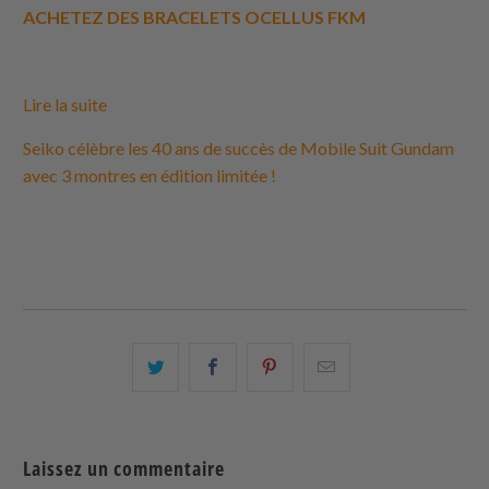
ACHETEZ DES BRACELETS OCELLUS FKM
Lire la suite
Seiko célèbre les 40 ans de succès de Mobile Suit Gundam
avec 3 montres en édition limitée !
Partagez
Partager
Partagez
Email
ceci
ceci
ceci
ceci
sur
sur
sur
à
Twitter
Facebook
Pinterest
un
Laissez un commentaire
ami