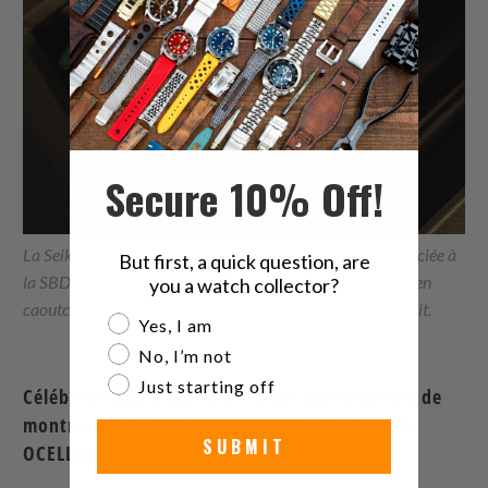
Secure 10% Off!
La Seiko Gundam Emperor Tuna Prospex SBDX027 associée à
But first, a quick question, are
la SBDX029
Ocellus Green
Bracelet de montre de sport en
you a watch collector?
caoutchouc FKM à libération rapide est un mariage parfait.
Are you a watch collector?
Yes, I am
No, I’m not
Just starting off
Célébrez Pâques avec style grâce aux bracelets de
montre en caoutchouc FKM à libération rapide
SUBMIT
OCELLUS