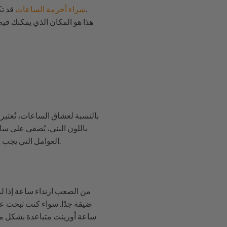
قد تكون مهمة شاقة. ما تحتاجه هو مصدر يزودك بالمعلومات اللازمة لاتخاذ قرار مدروس وواثق بشأن ما تشتريه.
شراء أحزمة الساعات
بالنسبة لعشاق الساعات، تُعتبر 
باللون البني، يُضفي على ساع
: الراحة، والمتانة، والخامة، والتوافر، والأناقة، والسعر.
العوامل التي يجب م
من الصعب ارتداء ساعة إذا لم ت
ضيقة جدًا. سواء كنت تبحث عن
ساعة أورينت متباعدة بشكل من