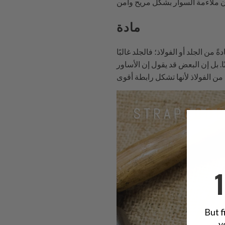
مادة
ن الجلد أو الفولاذ؛ فالجلد غالبًا
نًا. بل إن البعض قد يقول إن الأساور
But f
y