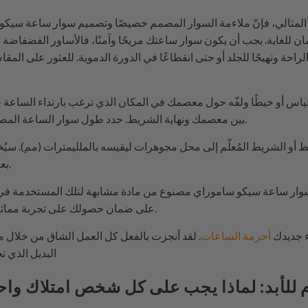
 المثالي، فإنّ ملاءمة السوار المصمم خصيصًا وتصميم سوار ساعة سيكو سا
مان للغاية. يجب أن يكون سوار ساعتك مريحًا وآمنًا، فالأساور الفضفاضة 
الراحة وتهيجًا للجلد أو حتى انقطاعًا في الدورة الدموية. للعثور على ال
اس أو خيطًا ولفّه حول معصمك في المكان الذي ترغب بارتداء الساعة ف
بين معصمك ونهاية الشريط. حدد طول سوار الساعة المصمم خصيصًا على الخيط أو الشريط.
 أو الشريط المُعلّم إلى محل مجوهرات ليقيسه بالملليمترات (مم). سيُ
بعرض حزام ساعتك الجديد المطلوب.
وار ساعة سيكو ساموراي مصنوع من مادة مشابهة لتلك المستخدمة في 
على ضمان حصولك على تجربة مماثلة من حيث الراحة وسهولة الارتداء.
ء جديدك
أحزمة الساعات
. لقد أنجزت بالفعل كل العمل الشاق من خلال
البديل الذي ت
للأبد: لماذا يجب على كل شخص امتلاك واحدة