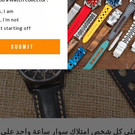
u a watch collector?
, I am
, I’m not
t starting off
SUBMIT
لى كل شخص امتلاك سوار ساعة واحد على ال