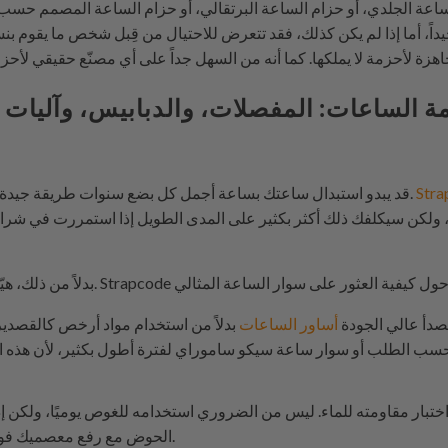
ساعة الجلدي، أو حزام الساعة البرتقالي، أو حزام الساعة المصمم حسب ا
ر جيداً، أما إذا لم يكن كذلك، فقد تتعرض للاحتيال من قِبل شخص ما يقو
ة الساعات: المفصلات، والدبابيس، وآليات ا
Stra
قد يبدو استبدال ساعتك بساعة أجمل كل بضع سنوات طريقة جيدة للحصول على أحدث التقنيات دائمًا.
كن سيكلفك ذلك أكثر بكثير على المدى الطويل إذا استمررت في شراء 
Strapcode
بدلاً من ذلك، هيّئ نفسك للنجاح. إليك بعض النصائح.
للصدأ عالي الجودة
أساور الساعات
بدلاً من استخدام مواد أرخص كالقصدير
 الطلب أو سوار ساعة سيكو ساموراي لفترة أطول بكثير، لأن هذه المعاد
ختبار مقاومته للماء. ليس من الضروري استخدامه للغوص يوميًا، ولكن
الحوض مع رفع معصميك فوق مستوى الماء، فاستخدمه.