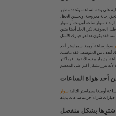
لية على وجه الساعة، وتُحدد مظهر
ستحق إجابة مدروسة. ولحسن الحظ،
ك ارتداء سوار ساعة أورينت أو سوار
يل الصوفية. لكن الجلد أيضًا متين
ر
سوار ساعة أوميغا سيماستر. أحد
مم، وهو أقصر قليلاً. إذا كان معصمك أنحف من المتوسط، فقد يناسبك
ساعة أوديمار بيغيه الأضيق، فهو أكثر
ن أحد هواة الساعات
اعة أوميغا سيماستر التالية
سوار
شترِها بشكل منفصل