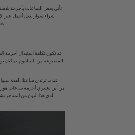
تأتي بعض الساعات بأحزمة بلاستيك
شراء سوار بديل أجمل عبر الإ
فيمكنك شراء حزام ساعة مصنوع خصيصًا ليناسبها تمامًا - سيكون الأمر كما لو أن حزامك القديم لم يرحل أبدًا.
قد تكون تكلفة استبدال أحزمة ا
المصنوعة من التيتانيوم. يمكنك تو
عندما ترتدي ساعتك لعدة سنوات 
من أين تشتري أحزمة ساعات هوروين ع
لدى هذا النوع من المتاجر تش