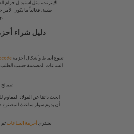
الإنترنت، مثل استبدال حزام ال
طيبة، فغالباً ما يكون الأم
جاهزة لأحزمة لا يملكها. كما أنه من السهل جداً على أي مصنّع حقيقي لأحزمة الساعات نسخ إحدى هذه الصور.
دليل شراء أحزم
تتنوع أنماط وأشكال أحزمة
pcode
الساعات المصممة حسب الطلب، ول
نصائح حول كيفية العثور على سوار الساعة المثالي:
ابحث دائمًا عن الفولاذ المقاوم 
أن يدوم سوار ساعتك المصنوع حسب
يشتري
أحزمة الساعات
تم ا