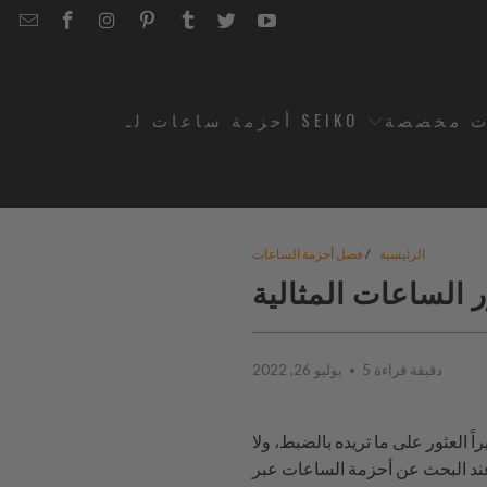
EMAIL
STRAPCODE
STRAPCODE
STRAPCODE
STRAPCODE
STRAPCODE
STRAPCODE
STRAPCODE
ON
ON
ON
ON
ON
ON
FACEBOOK
INSTAGRAM
PINTEREST
TUMBLR
TWITTER
YOUTUBE
ت مخصصة
أحزمة ساعات لـ SEIKO
الرئيسية
/
فصل أحزمة الساعات
الساعات المثالية
5 دقيقة قراءة
يوليو 26, 2022
 العثور على ما تريده بالضبط، ولا
 عند البحث عن أحزمة الساعات عبر