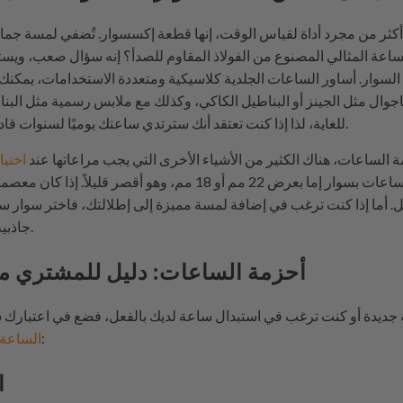
 أكثر من مجرد أداة لقياس الوقت، إنها قطعة إكسسوار. تُضفي لمسة جما
لساعة المثالي المصنوع من الفولاذ المقاوم للصدأ؟ إنه سؤال صعب، وي
مادة السوار. أساور الساعات الجلدية كلاسيكية ومتعددة الاستخدامات، يمكن
جوال مثل الجينز أو البناطيل الكاكي، وكذلك مع ملابس رسمية مثل البناط
للغاية، لذا إذا كنت تعتقد أنك سترتدي ساعتك يوميًا لسنوات قادمة، فقد يكون هذا هو خيارك الأمثل.
الساعات، هناك الكثير من الأشياء الأخرى التي يجب مراعاتها عند
اختيا
العوامل هو المقاس: تأتي معظم الساعات بسوار إما بعرض 22 مم أو 18 
بشكل أفضل. أما إذا كنت ترغب في إضافة لمسة مميزة إلى إطلالتك، فاختر سوار 
جاذبية لأنه يبرز بشكل أكبر على المعصم.
أحزمة الساعات: دليل للمشتري م
 جديدة أو كنت ترغب في استبدال ساعة لديك بالفعل، فضع في اعتبارك س
خيارات شراء أحزمة ساعات بديلة:
الساعة
ا