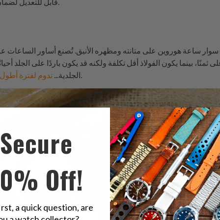
قابل للتعديل لضمان ملاءمة السوار بشكل مريح وآمن.
ار ساعة هوروين على متانته ومظهره الأنيق. تُصنع أساور الساعات عادةً م
ى ثمنًا، بينما يكون الفولاذ أقل تكلفة ولكنه قد يكون باردًا على الجلد أحيا
من الفولاذ لأنها تشكل رابطة أقوى.
الجلدية...
تدوم لفترة أطول
Secure
10% Off!
irst, a quick question, are
ou a watch collector?