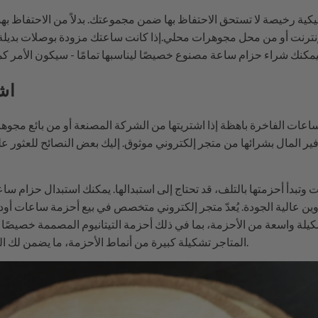
ية رخيصة لا تستحق الاحتفاظ بها ضمن مجموعتك. بدلاً من الاحتفاظ بهذه
نترنت أو من محل مجوهرات محلي.إذا كانت ساعتك مزودة بوصلات بديلة ق
اش
لساعات الفاخرة باهظة إذا اشتريتها من الشركة المصنعة أو من بائع 
فير المال بشرائها من متجر إلكتروني موثوق. إليك بعض النصائح للعثور ع
وتبدأ أحزمتها بالتلف، قد تحتاج إلى استبدالها. يمكنك استبدال حزام س
الية الجودة. يُعدّ متجر إلكتروني متخصص في بيع أحزمة ساعات أوديمار 
كيلة واسعة من الأحزمة، بما في ذلك أحزمة التيتانيوم المصممة خصيصًا 
المتاجر تشكيلة كبيرة من أنماط الأحزمة، ما يضمن لك العثور على ما يناسب جميع إطلالاتك.