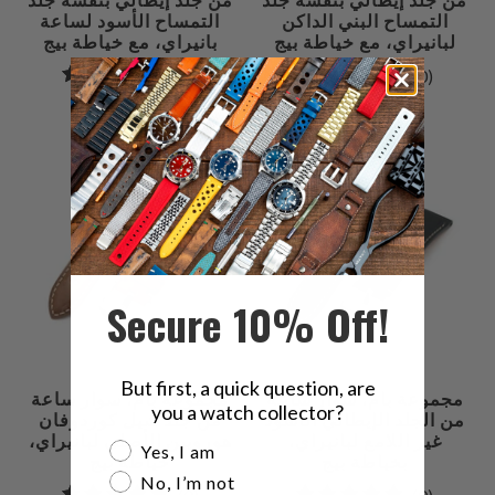
التمساح البني الداكن
التمساح الأسود لساعة
لبانيراي، مع خياطة بيج
بانيراي، مع خياطة بيج
0
0
(0)
(0)
إجمالي
إجمالي
$59.99
$59.99
مراجعات
المراجعات
Secure 10% Off!
But first, a quick question, are
مجموعة بام، سوار ساعة
مجموعة بام، سوار ساعة
you a watch collector?
من الجلد الإيطالي الأسود
من جلد شيل كوردوفان
غير اللامع لبانيراي،
هورويين الأصلي لبانيراي،
Are you a watch collector?
Yes, I am
بخياطة بيج
خياطة بيج
No, I’m not
0
0