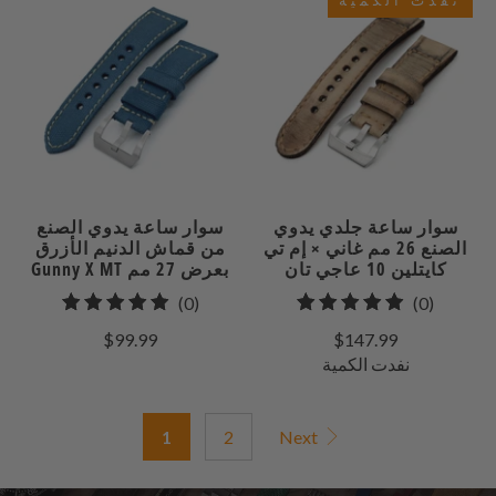
سوار ساعة جلدي يدوي
سوار ساعة يدوي الصنع
الصنع 26 مم غاني × إم تي
من قماش الدنيم الأزرق
كايتلين 10 عاجي تان
Gunny X MT بعرض 27 مم
0
0
(0)
(0)
إجمالي
إجمالي
$99.99
$147.99
مراجعات
المراجعات
نفدت الكمية
1
2
Next