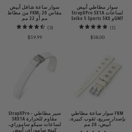
سوار مطاطي أبيض
سوار ساعة شافل أبيض
StrapXPro SX1A لساعات
من مطاط FKM، مقاس 20
Seiko 5 Sports 5KX وGMT
مم أو 22 مم
3
1
(3)
(1)
إجمالي
إجمالي
$59.99
$58.00
مراجعات
المراجعات
سوار ساعة مطاطي FKM
StrapXPro - سير مطاطي
بإصدار سريع، ثقوب كبيرة،
SRX1A مقاوم للحرارة
أبيض، 20 مم
لساعات سيكو ساموراي،
كينج ساموراي، أبيض