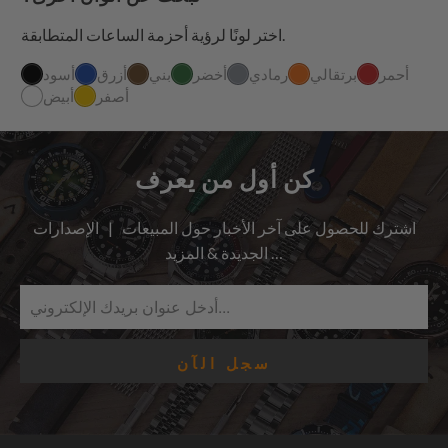
اختر لونًا لرؤية أحزمة الساعات المتطابقة.
أحمر
برتقالي
رمادي
أخضر
بني
أزرق
أسود
أصفر
أبيض
كن أول من يعرف
اشترك للحصول على آخر الأخبار حول المبيعات | الإصدارات
الجديدة & المزيد …