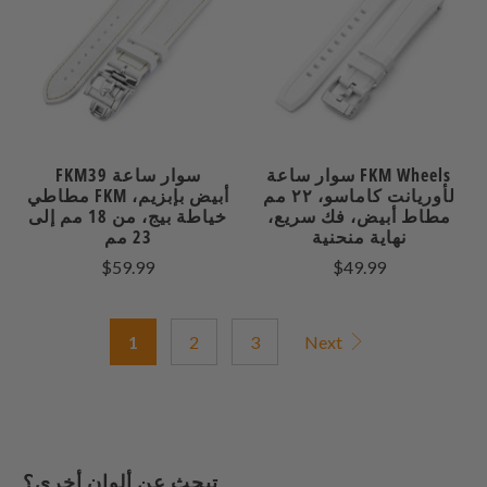
سوار ساعة FKM Wheels
FKM39 سوار ساعة
لأوريانت كاماسو، ٢٢ مم
مطاطي FKM أبيض بإبزيم،
مطاط أبيض، فك سريع،
خياطة بيج، من 18 مم إلى
نهاية منحنية
23 مم
$59.99
$49.99
1
2
3
Next
تبحث عن ألوان أخرى؟