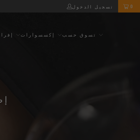
0
تسجيل الدخول
تسوق حسب
إكسسوارات
إفرا
إص