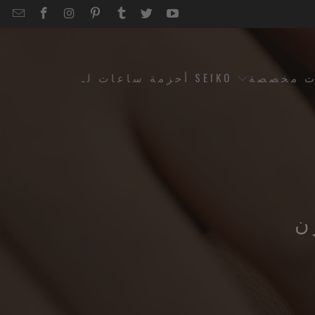
EMAIL
STRAPCODE
STRAPCODE
STRAPCODE
STRAPCODE
STRAPCODE
STRAPCODE
STRAPCODE
ON
ON
ON
ON
ON
ON
FACEBOOK
INSTAGRAM
PINTEREST
TUMBLR
TWITTER
YOUTUBE
ت مخصصة
أحزمة ساعات لـ SEIKO
ن