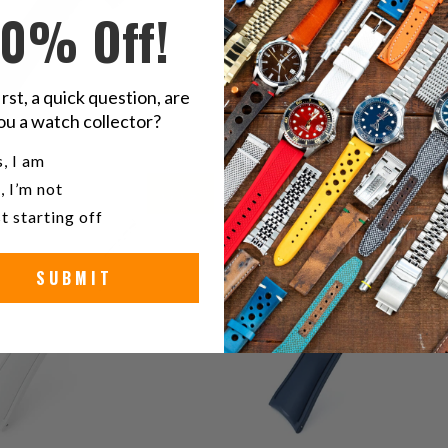
10% Off!
irst, a quick question, are
ou a watch collector?
u a watch collector?
, I am
0
0
(0)
(0)
, I’m not
جديد
ي
إجمالي
$59.99
$59.99
t starting off
ت
المراجعات
SUBMIT