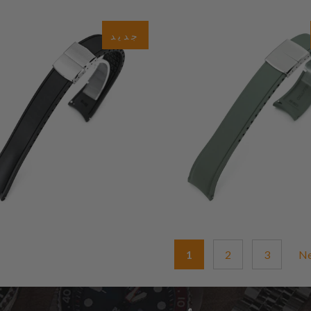
0
0
(0)
(0)
جديد
ي
إجمالي
$59.99
$75.00
ت
المراجعات
1
2
3
N