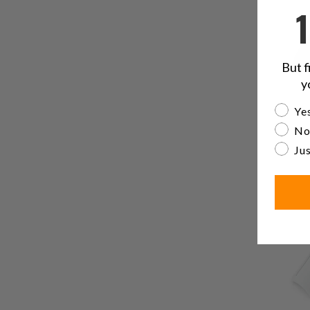
But f
y
Are yo
Yes
No
Jus