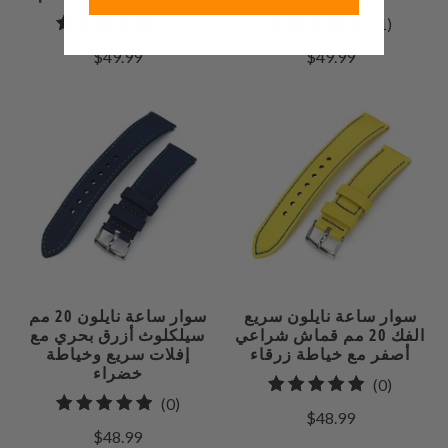
2
1
(2)
(1)
إجمالي
إجمالي
$49.99
$49.99
مراجعات
المراجعات
سوار ساعة نايلون سريع
سوار ساعة نايلون 20 مم
الفك 20 مم قماش شراعي
سيلكلوث أزرق بحري مع
أصفر مع خياطة زرقاء
إفلات سريع وخياطة
خضراء
0
(0)
0
(0)
إجمالي
$48.99
إجمالي
مراجعات
$48.99