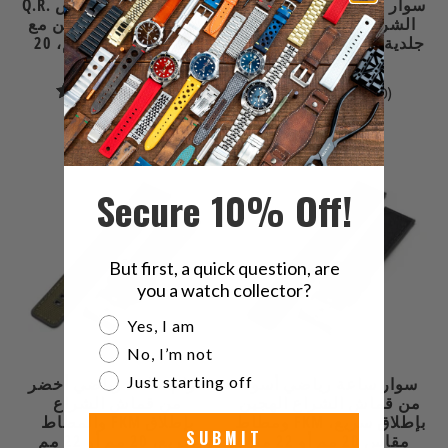
Q.R. سوار ساعة من قماش
Q.R. سوار ساعة من قماش
الشراع الأسود مع بطانة
الشراع الأزرق الداكن مع
جلدية، 19 مم، 20 مم أو 23
بطانة جلدية، 19 مم، 20
مم
مم أو 23 مم
1
0
(1)
(0)
إجمالي
إجمالي
$29.99
$29.99
مراجعات
المراجعات
Secure 10% Off!
But first, a quick question, are
you a watch collector?
Are you a watch collector?
Yes, I am
No, I’m not
Just starting off
سوار ساعة رياضي أسود
حزام ساعة رياضي أخضر
من قماش الشراع الهجين
من قماش الشراع
ومطاط FKM بإطلاق سريع،
والمطاط FKM بإطلاق
SUBMIT
مقاس 20 مم أو 22 مم
سريع، 20 مم أو 22 مم