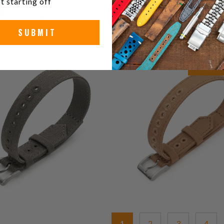
t starting off
SUBMIT
0
(0)
0
(0)
ي
لكمية
$28.55
إجمالي
$28.55
ت
المراجعات
1
2
3
4