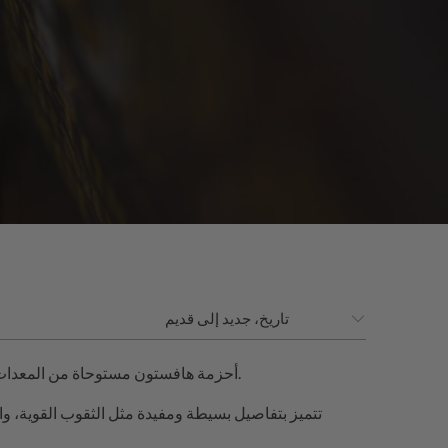
أحزمة هافستون مستوحاة من المعدات العسكرية القديمة. تستخدم القماش أو النايلون الذي يصبح أكثر نعومة كلما ارتديته.
تتميز بتفاصيل بسيطة ومفيدة مثل الثقوب القوية، وا