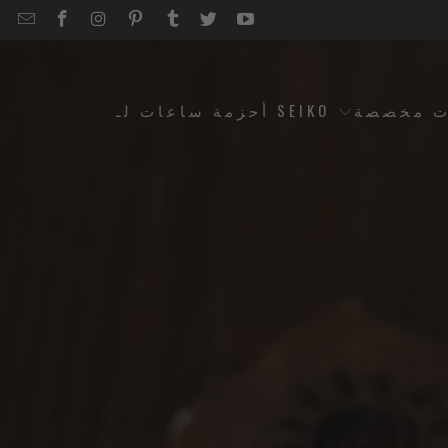
EMAIL
STRAPCODE
STRAPCODE
STRAPCODE
STRAPCODE
STRAPCODE
STRAPCODE
STRAPCODE
ON
ON
ON
ON
ON
ON
FACEBOOK
INSTAGRAM
PINTEREST
TUMBLR
TWITTER
YOUTUBE
ت مخصصة
أحزمة ساعات لـ SEIKO