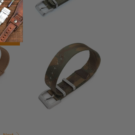
إجمال
0
(0)
نفدت ا
المراجعا
إجمالي
$26.55
المراجعات
Next