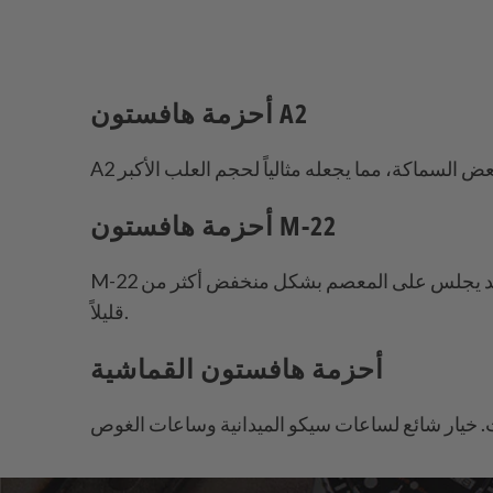
أحزمة هافستون A2
أحزمة هافستون M-22
M-22 هو حزام بتمرير واحد يجلس على المعصم بشكل منخفض أكثر من A2. يعمل بشكل جيد إذا كنت ترغب في تقليل الحجم تحت العلبة والحصول على شكل أكثر ترتيبًا
قليلاً.
أحزمة هافستون القماشية