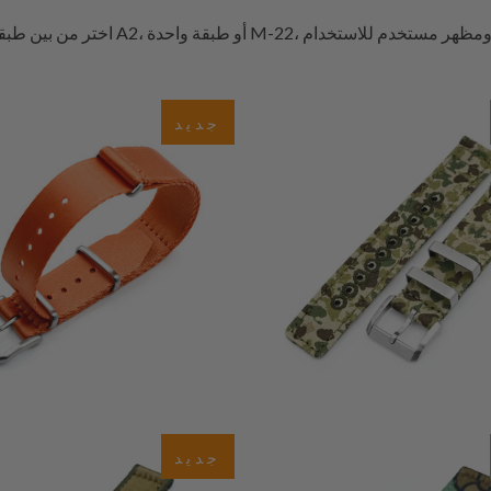
اختر من بين طبقة مزدوجة A2، أو طبقة واحدة M-22، أو حزام قماش كلاسيكي. كل وا
جديد
$29.45
$28.55
1
1
(1)
(1)
جديد
ي
إجمالي
$29.35
$29.35