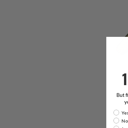
But f
y
Are yo
Yes
No