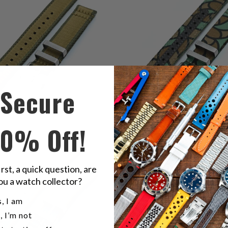
ت
المراجعات
Secure
10% Off!
1
(1)
1
(1)
ي
$34.65
إجمالي
$29.35
ت
المراجعات
irst, a quick question, are
ou a watch collector?
u a watch collector?
, I am
, I’m not