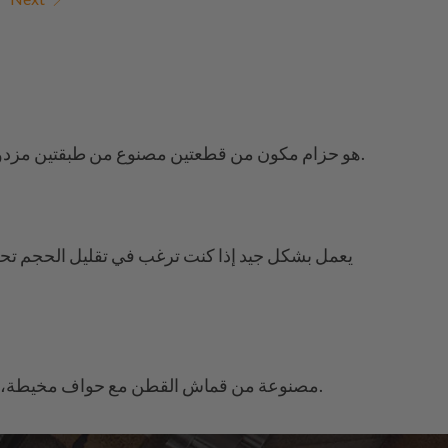
A2 هو حزام مكون من قطعتين مصنوع من طبقتين مزدوجتين من المواد المنسوجة. يحافظ على أمان الساعة مع إضافة بعض السماكة، مما يجعله مثالياً لحجم العلب الأكبر.
مصنوعة من قماش القطن مع حواف مخيطة، هذه الأحزمة تطرى مع الاستخدام وتكتسب طابعًا مع مرور الوقت. خيار شائع لساعات سيكو الميدانية وساعات الغوص.