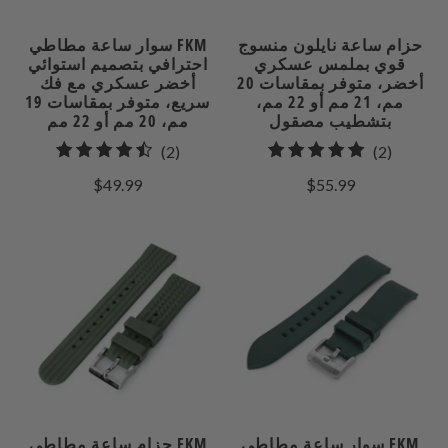
حزام ساعة نايلون منسوج
سوار ساعة مطاطي FKM
قوي بملمس عسكري
احترافي بتصميم استوائي
أخضر، متوفر بمقاسات 20
أخضر عسكري مع فك
مم، 21 مم أو 22 مم،
سريع، متوفر بمقاسات 19
بتشطيب مصقول
مم، 20 مم أو 22 مم
2
2
(2)
(2)
إجمالي
إجمالي
$49.99
$55.99
مراجعات
المراجعات
سوار ساعة مطاطي FKM
حزام ساعة مطاطي FKM