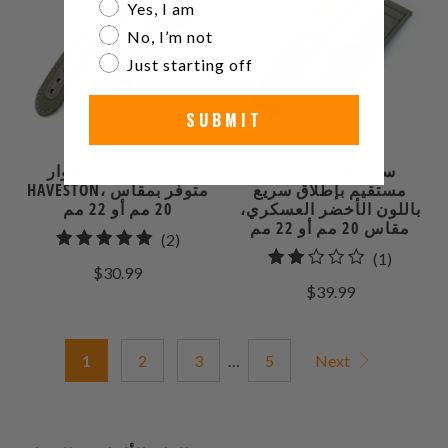
Are you a watch collector?
Yes, I am
No, I’m not
Just starting off
SUBMIT
سوار ساعة قماش
سوار AAF OD-41 من
مستقيم بإطلاق سريع
HAVESTON، متوفر بمقاس
باللون الأخضر العسكري،
20 مم أو 22 مم
مقاس 20 مم أو 22 مم
2
(2)
1
(1)
إجمالي
$30.99
إجمالي
المراجعات
$39.99
مراجعات
1
2
3
…
5
Next