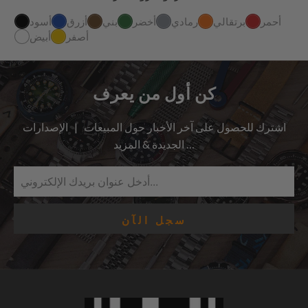
أحمر
برتقالي
رمادي
أخضر
بني
أزرق
أسود
أصفر
أبيض
كن أول من يعرف
اشترك للحصول على آخر الأخبار حول المبيعات | الإصدارات
الجديدة & المزيد …