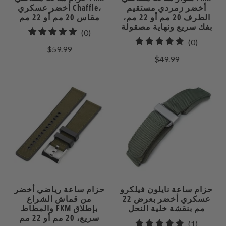
أخضر زمردي مستقيم
أخضر عسكري Chaffle،
الطرف 20 مم أو 22 مم،
مقاس 20 مم أو 22 مم
بفك سريع ونهاية مصقولة
0
(0)
0
(0)
إجمالي
$59.99
إجمالي
المراجعات
$49.99
مراجعات
حزام ساعة نايلون فيلكرو
حزام ساعة رياضي أخضر
عسكري أخضر بعرض 22
من قماش الشراع
مم بنقشة خلية النحل
والمطاط FKM بإطلاق
سريع، 20 مم أو 22 مم
1
(1)