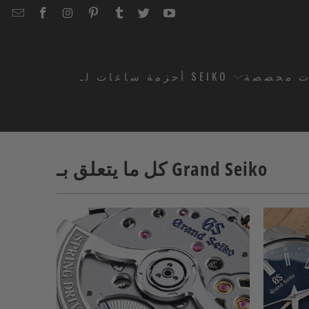
EMAIL
STRAPCODE
STRAPCODE
STRAPCODE
STRAPCODE
STRAPCODE
STRAPCODE
STRAPCODE
ON
ON
ON
ON
ON
ON
FACEBOOK
INSTAGRAM
PINTEREST
TUMBLR
TWITTER
YOUTUBE
ت مخصصة
أحزمة ساعات لـ SEIKO
كل ما يتعلق بـ Grand Seiko