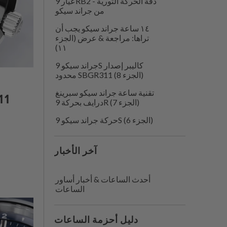
عيار 9RB2 - دقة الحركة الثورية
من جراند سيكو
١٤ ساعة جراند سيكو يجب أن
تراها: مراجعة & عرض (الجزء
١١)
جراند سيكو 9S كاليبر إصدار
محدود SBGR311 (الجزء 8)
تقنية ساعة جراند سيكو سبرينغ
درايف بحركة 9R (الجزء 7)
حركة جراند سيكو 9S (الجزء 6)
آخر الأخبار
أحدث الساعات & أخبار أساور
الساعات
دليل أحزمة الساعات