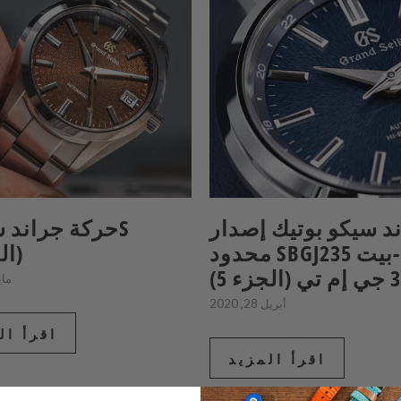
د سيكو بوتيك إصدار
محدود SBGJ235 هاي-بيت
(الجزء 6)
ء 5)
مايو 06
أبريل 28, 2020
اقرأ ال
اقرأ المزيد