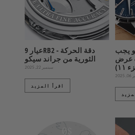
و يجب
عيار 9RB2 - دقة الحركة
& عرض
الثورية من جراند سيكو
 ١١)
سبتمبر 22, 2025
 2025
اقرأ المزيد
مزيد