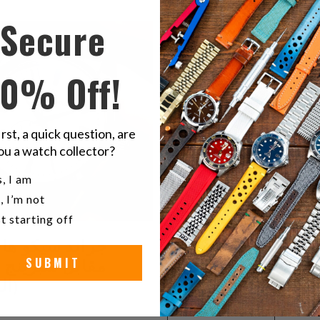
Secure
10% Off!
irst, a quick question, are
ou a watch collector?
u a watch collector?
, I am
, I’m not
t starting off
و مقابل جراند سيكو
جراند سيكو ها
(الجزء الثاني)
مقابل سبرينج 
SUBMIT
(الج
أبريل 08, 2020
أبريل 16,