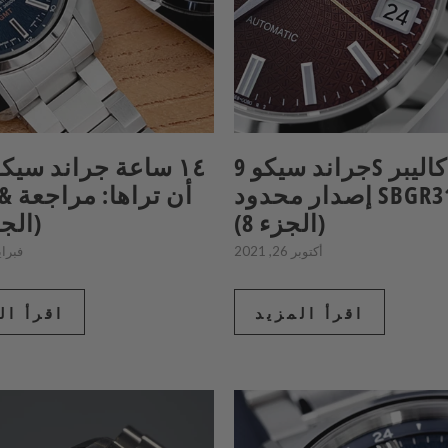
جراند سيكو 9S كاليبر
١٤ ساعة جراند سيك
إصدار محدود SBGR311
أن تراها: مراجعة 
(الجزء 8)
(الجزء
أكتوبر 26, 2021
فبراير 06,
اقرأ المزيد
اقرأ ال