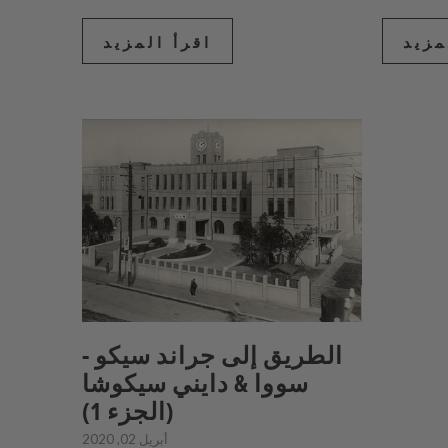
مزيد
اقرأ المزيد
الطريق إلى جراند سيكو -
سووا & دايني سيكوشا
(الجزء 1)
أبريل 02, 2020