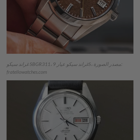
غراند سيكو SBGR311، غراند سيكو عيار 9S، مصدر الصورة:
fratellowatches.com