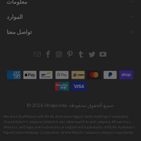
معلومات
الموارد
تواصل معنا
Email
Strapcode
Strapcode
Strapcode
Strapcode
Strapcode
Strapcode
Strapcode
on
on
on
on
on
on
Facebook
Instagram
Pinterest
Tumblr
Twitter
YouTube
. جميع الحقوق محفوظة.
Strapcode
© 2026
We are not affiliated with RX SA, Audemars Piguet, Seiko Holdings Corporation,
Orient Watch Company Limited or any other watch brand company. All watches,
likeness, and logos are trademarks or registered trademarks of RX SA, Audemars
Piguet, Seiko Holdings Corporation, Orient Watch Company Limited, respectively.