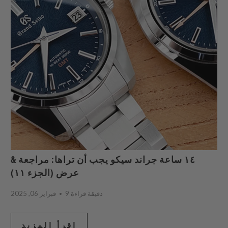
١٤ ساعة جراند سيكو يجب أن تراها: مراجعة &
عرض (الجزء ١١)
9 دقيقة قراءة
فبراير 06, 2025
اقرأ المزيد