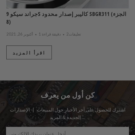
جراند سيكو 9S كاليبر إصدار محدود SBGR311 (الجزء
8)
2تعليقات
1 دقيقة قراءة
أكتوبر 26, 2021
اقرأ المزيد
كن أول من يعرف
اشترك للحصول على آخر الأخبار حول المبيعات | الإصدارات
الجديدة & المزيد …