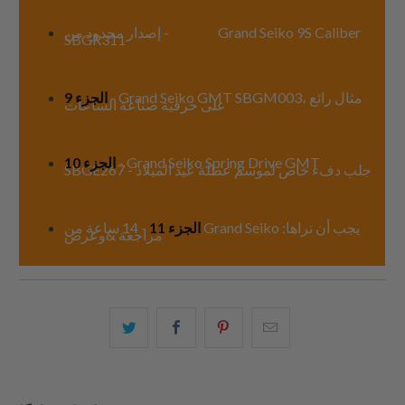
الجزء 8
- إصدار محدود من Grand Seiko 9S Caliber
SBGR311
- Grand Seiko GMT SBGM003، مثال رائع
الجزء 9
على حرفية صناعة الساعات
- Grand Seiko Spring Drive GMT
الجزء 10
SBGE267 - جلب دفء خاص لموسم عطلة عيد الميلاد
الجزء 11
- 14 ساعة من Grand Seiko يجب أن تراها:
مراجعة &وعرض
البريد
شارك
شارك
شارك
الإلكتروني
هذا
هذا
هذا
هذا
على
على
على
إلى
بينتيريست
فيسبوك
تويتر