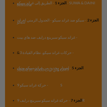
الجزء 1
- الطريق إلى غراند سيكو - SUWA & DAINI
Seikosha
الجزء 2
- سيكو ضد غراند سيكو - الجدول الزمني لغراند
سيكو
الجزء 3
- غراند سيكو سبرينغ درايف ضد هاي بيت
الجزء 4
- حركات غراند سيكو، نظام القيادة 3
&
الجزء 5
- إصدار محدود من غراند سيكو بوتيك
SBGJ235 هاي-بيات 36000 GMT
- حركة غراند سيكو 9S
الجزء 6
- حركة غراند سيكو سبرينغ درايف 9R
الجزء 7