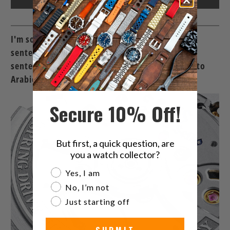
I'm sorry, but I need more context or specific
sentences to translate. Please provide the
sentences you would like to have translated into
Arabic.
Secure 10% Off!
But first, a quick question, are
you a watch collector?
Are you a watch collector?
Yes, I am
No, I’m not
Just starting off