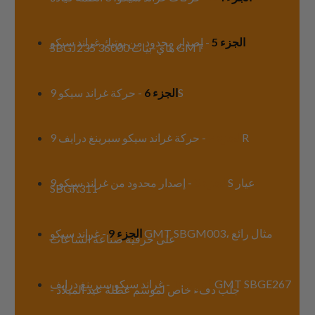
الجزء 5
- إصدار محدود من بوتيك غراند سيكو
SBGJ235 هاي-بيات 36000 GMT
- حركة غراند سيكو 9S
الجزء 6
- حركة غراند سيكو سبرينغ درايف 9R
الجزء 7
الجزء 8
- إصدار محدود من غراند سيكو 9S عيار
SBGR311
الجزء 9
- غراند سيكو GMT SBGM003، مثال رائع
على حرفية صناعة الساعات
الجزء 10
- غراند سيكو سبرينغ درايف GMT SBGE267
- جلب دفء خاص لموسم عطلة عيد الميلاد