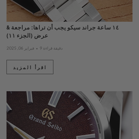
١٤ ساعة جراند سيكو يجب أن تراها: مراجعة &
عرض (الجزء ١١)
9 دقيقة قراءة
فبراير 06, 2025
اقرأ المزيد