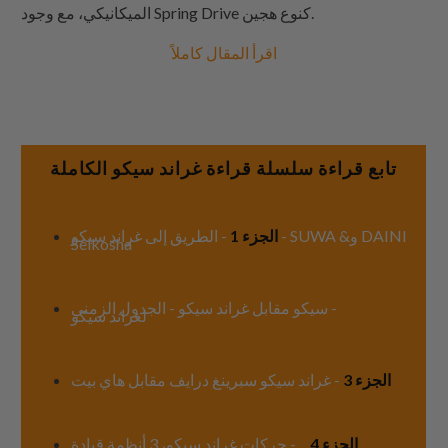
الميكانيكي، مع وجود Spring Drive كنوع هجين.
اقرأ المقال كاملاً
تابع قراءة سلسلة قراءة غراند سيكو الكاملة
الجزء 1
- الطريق إلى غراند سيكو - SUWA &و DAINI
Seikosha
الجزء 2
- سيكو مقابل غراند سيكو - الجدول الزمني
لغراند سيكو
الجزء 3
- غراند سيكو سبرينغ درايف مقابل هاي بيت
الجزء 4
&
- حركات غراند سيكو، 3 أنظمة قيادة