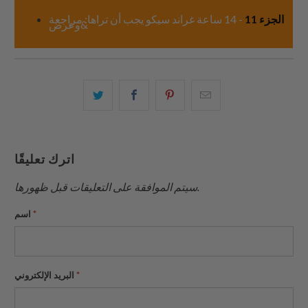
الجزء 11
- 14 ساعة غراند سيكو يجب أن تراها: مراجعة
&وعرض
البريد
شارك
شارك
شارك
الإلكتروني
هذا
هذا
هذا
هذا
على
على
على
إلى
بينتيريست
فيسبوك
تويتر
اترك تعليقًا
صديق
سيتم الموافقة على التعليقات قبل ظهورها.
*
اسم
*
البريد الإلكتروني