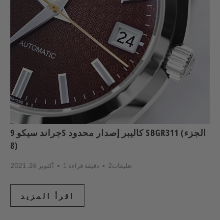
جراند سيكو 9S كاليبر إصدار محدود SBGR311 (الجزء
8)
2تعليقات
1 دقيقة قراءة
أكتوبر 26, 2021
اقرأ المزيد