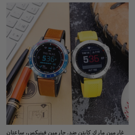
غارمين مارك كابتن ضد. جارمين فينيكس، ساعتان