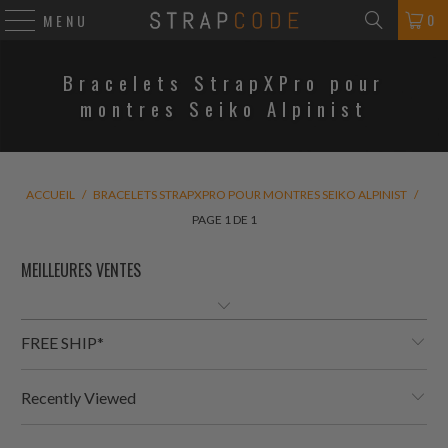
0
MENU
Bracelets StrapXPro pour
montres Seiko Alpinist
ACCUEIL
/
BRACELETS STRAPXPRO POUR MONTRES SEIKO ALPINIST
/
PAGE 1 DE 1
FREE SHIP*
Recently Viewed