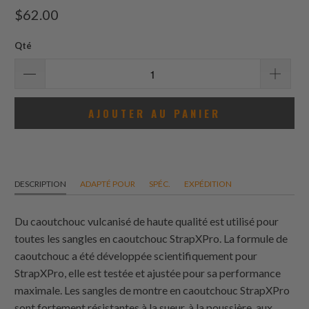
$62.00
Qté
AJOUTER AU PANIER
DESCRIPTION
ADAPTÉ POUR
SPÉC.
EXPÉDITION
Du caoutchouc vulcanisé de haute qualité est utilisé pour
toutes les sangles en caoutchouc StrapXPro. La formule de
caoutchouc a été développée scientifiquement pour
StrapXPro, elle est testée et ajustée pour sa performance
maximale. Les sangles de montre en caoutchouc StrapXPro
sont fortement résistantes à la sueur, à la poussière, aux