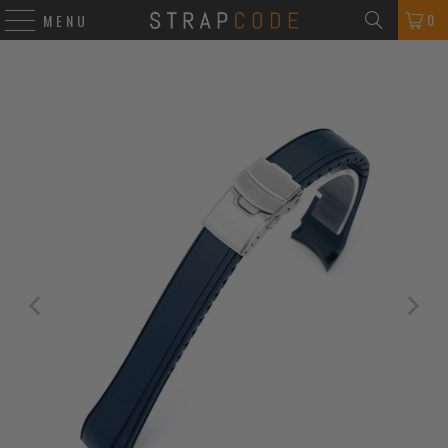
0
MENU