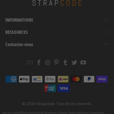
INFORMATIONS
RESSOURCES
Contactez-nous
Email
Strapcode
Strapcode
Strapcode
Strapcode
Strapcode
Strapcode
Strapcode
on
on
on
on
on
on
Facebook
Instagram
Pinterest
Tumblr
Twitter
YouTube
© 2026
Strapcode
. Tous droits réservés.
We are not affiliated with RX SA, Audemars Piguet, Seiko Holdings Corporation,