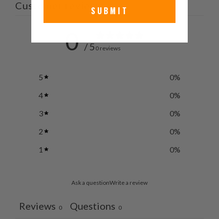
Customer reviews
SUBMIT
0
/ 5
0 reviews
5
0
%
4
0
%
3
0
%
2
0
%
1
0
%
Ask a question
Write a review
Reviews
Questions
0
0