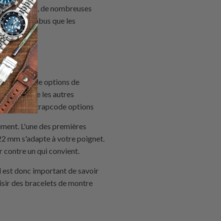
r cette raison, de nombreuses
 mieux aux abus que les
res
Strapcode
options de
imiques que les autres
à d'autres
Strapcode
options
ement. L'une des premières
 22 mm s'adapte à votre poignet.
r contre un qui convient.
il est donc important de savoir
isir des bracelets de montre