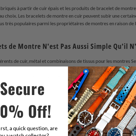
riqués à partir de cuir épais et les produits de bracelet de montr
 choix. Les bracelets de montre en cuir peuvent subir une certaine 
 très populaires parmi les propriétaires de montres en raison de le
ts de Montre N'est Pas Aussi Simple Qu'il N'
érents de cuir, métal et combinaisons de tissus pour les montres Se
 de montre uniques.Mais quels sont les meilleurs matériaux de montr
 de montre ? Examinons les avantages et les inconvénients de chaq
Secure
10% Off!
 Seiko Kinetic le plus courant utilisé dans les
bracelets de montre
 flexibilité et résistance. Il est également extrêmement confortab
iodes sans vous fatiguer ni être inconfortable. Cependant, le cuir n
irst, a quick question, are
ontre de 20 mm dure des années
ou a watch collector?