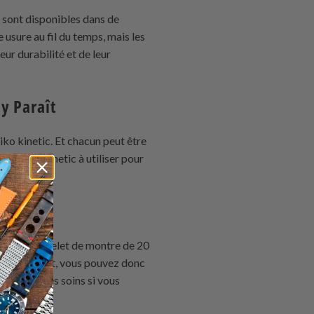
e sont disponibles dans de
usure au fil du temps, mais les
ur durabilité et de leur
y Paraît
iko kinetic. Et chacun peut être
e Seiko Kinetic à utiliser pour
ue option :
car un bracelet de montre de 20
le au poignet, vous pouvez donc
écessite des soins si vous