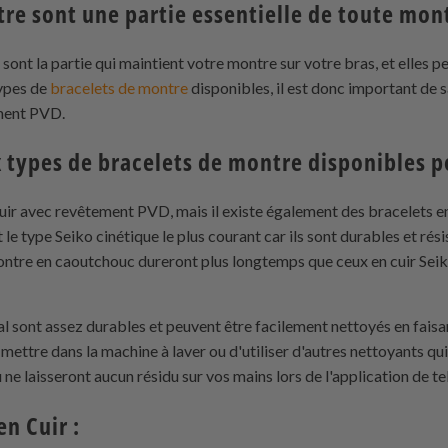
tre sont une partie essentielle de toute mon
nt la partie qui maintient votre montre sur votre bras, et elles pe
types de
bracelets de montre
disponibles, il est donc important de 
ment PVD.
x types de bracelets de montre disponibles p
cuir avec revêtement PVD, mais il existe également des bracelets e
le type Seiko cinétique le plus courant car ils sont durables et résis
ntre en caoutchouc dureront plus longtemps que ceux en cuir Seiko
l sont assez durables et peuvent être facilement nettoyés en faisa
s mettre dans la machine à laver ou d'utiliser d'autres nettoyants 
e laisseront aucun résidu sur vos mains lors de l'application de te
en Cuir :