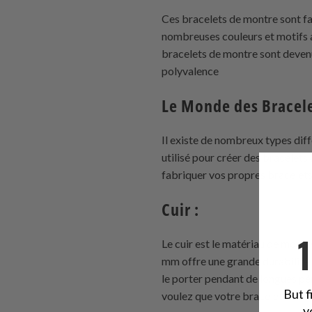
Ces bracelets de montre sont fab
nombreuses couleurs et motifs au
bracelets de montre sont devenus
polyvalence
Le Monde des Bracele
Il existe de nombreux types diff
utilisé pour créer des bracelets
fabriquer vos propres bracelets
Cuir :
Le cuir est le matériau de montre
mm offre une grande durabilité,
le porter pendant de longues pér
But f
voulez que votre bracelet de m
y