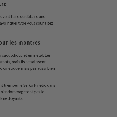
tre
uvent faire ou défaire une
savoir quel type vous souhaitez
our les montres
n caoutchouc et en métal. Les
tants, mais ils se salissent
 cinétique, mais pas aussi bien
nt tremper le Seiko kinetic dans
qui n'endommageront pas le
ls nettoyants.