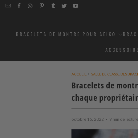
EMAIL
STRAPCODE
STRAPCODE
STRAPCODE
STRAPCODE
STRAPCODE
STRAPCODE
STRAPCODE
ON
ON
ON
ON
ON
ON
FACEBOOK
INSTAGRAM
PINTEREST
TUMBLR
TWITTER
YOUTUBE
BRACELETS DE MONTRE POUR SEIKO
BRAC
ACCESSOIR
ACCUEIL
/
SALLE DE CLASSE DES BRA
Bracelets de montre
chaque propriétai
octobre 15, 2022
9 min de lectur