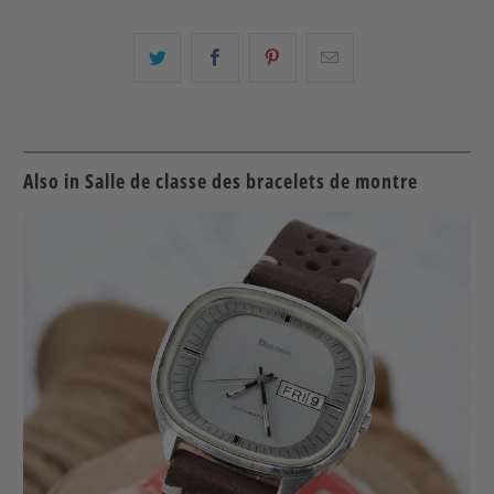
Partagez
Partager
Partagez
Email
ceci
ceci
ceci
ceci
sur
sur
sur
à
Twitter
Facebook
Pinterest
un
ami
Also in Salle de classe des bracelets de montre