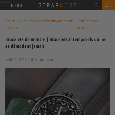
0
MENU
ACCUEIL
/
SALLE DE CLASSE DES BRACELETS DE
PRÉCÉDENT
/
MONTRE
NEXT
Bracelets de montre | Bracelets intemporels qui ne
se démodent jamais
avril 22, 2022
8 min de lecture