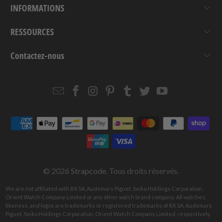
INFORMATIONS
RESSOURCES
Contactez-nous
Email
Strapcode
Strapcode
Strapcode
Strapcode
Strapcode
Strapcode
Strapcode
on
on
on
on
on
on
Facebook
Instagram
Pinterest
Tumblr
Twitter
YouTube
© 2026
Strapcode
. Tous droits réservés.
We are not affiliated with RX SA, Audemars Piguet, Seiko Holdings Corporation,
Orient Watch Company Limited or any other watch brand company. All watches,
likeness, and logos are trademarks or registered trademarks of RX SA, Audemars
Piguet, Seiko Holdings Corporation, Orient Watch Company Limited, respectively.