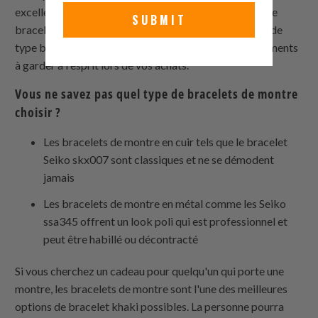
excellente chose à obtenir pour les vacances comme le
SUBMIT
bracelet en nubuck. Si vous pensez à offrir un cadeau de
type bracelet Apple watch 44 mm, voici quelques éléments
à garder à l'esprit lors de vos achats.
Vous ne savez pas quel type de bracelets de montre
choisir ?
Les bracelets de montre en cuir tels que le bracelet
Seiko skx007 sont classiques et ne se démodent
jamais
Les bracelets de montre en métal comme les Seiko
ssa345 offrent un look poli qui est professionnel et
peut être habillé ou décontracté
Si vous cherchez un cadeau pour quelqu'un qui porte une
montre, les bracelets de montre sont l'une des meilleures
options de bracelet khaki possibles. La personne pourra