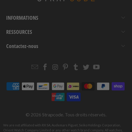
INFORMATIONS
RESSOURCES
Contactez-nous
Email
Strapcode
Strapcode
Strapcode
Strapcode
Strapcode
Strapcode
Strapcode
on
on
on
on
on
on
Facebook
Instagram
Pinterest
Tumblr
Twitter
YouTube
© 2026
Strapcode
. Tous droits réservés.
We are not affiliated with RX SA, Audemars Piguet, Seiko Holdings Corporation,
Orient Watch Company Limited or any other watch brand company. All watches,