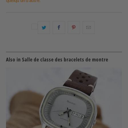
quelqu'un d'autre.
Partagez
Partager
Partagez
Email
ceci
ceci
ceci
ceci
sur
sur
sur
à
Twitter
Facebook
Pinterest
un
ami
Also in Salle de classe des bracelets de montre