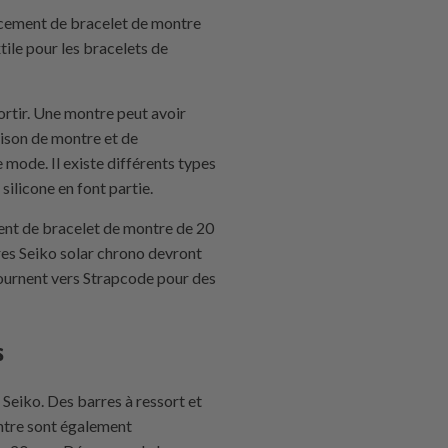
acement de bracelet de montre
xtile pour les bracelets de
sortir. Une montre peut avoir
aison de montre et de
mode. Il existe différents types
silicone en font partie.
nt de bracelet de montre de 20
es Seiko solar chrono devront
tournent vers Strapcode pour des
s
Seiko. Des barres à ressort et
ontre sont également