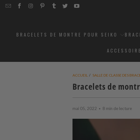
EMAIL
STRAPCODE
STRAPCODE
STRAPCODE
STRAPCODE
STRAPCODE
STRAPCODE
STRAPCODE
ON
ON
ON
ON
ON
ON
FACEBOOK
INSTAGRAM
PINTEREST
TUMBLR
TWITTER
YOUTUBE
BRACELETS DE MONTRE POUR SEIKO
BRAC
ACCESSOIR
ACCUEIL
/
SALLE DE CLASSE DES BRA
Bracelets de montr
mai 05, 2022
8 min de lecture