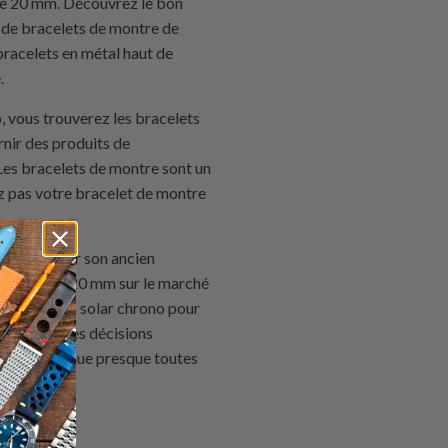
de 20 mm. Découvrez le bon
 de bracelets de montre de
 bracelets en métal haut de
.
, vous trouverez les bracelets
rnir des produits de
Les bracelets de montre sont un
ez pas votre bracelet de montre
nt remplacer son ancien
lacement de 20 mm sur le marché
ontre Seiko solar chrono pour
té est que ces décisions
éristiques que presque toutes