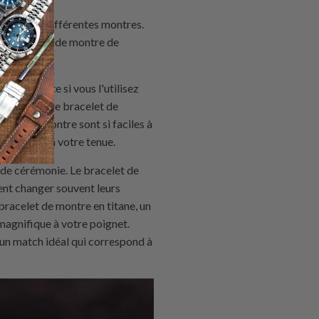
rono pour différentes montres.
ns bracelets de montre de
u importe si vous l'utilisez
nous avons le bracelet de
elets de montre sont si faciles à
rrespondre à votre tenue.
de cérémonie. Le bracelet de
ent changer souvent leurs
bracelet de montre en titane, un
magnifique à votre poignet.
 un match idéal qui correspond à