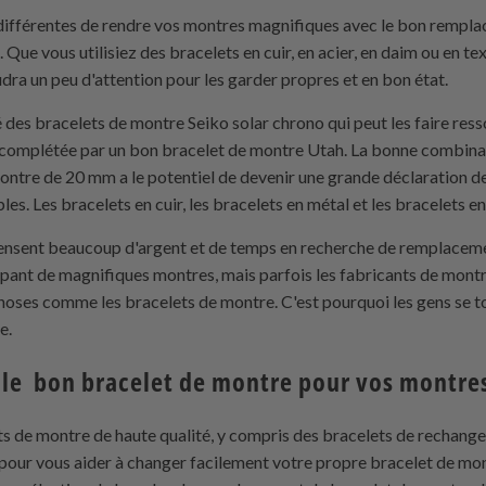
 différentes de rendre vos montres magnifiques avec le bon rempl
. Que vous utilisiez des bracelets en cuir, en acier, en daim ou en te
udra un peu d'attention pour les garder propres et en bon état.
é des bracelets de montre Seiko solar chrono qui peut les faire res
est complétée par un bon bracelet de montre Utah. La bonne combin
tre de 20 mm a le potentiel de devenir une grande déclaration de 
s. Les bracelets en cuir, les bracelets en métal et les bracelets en 
ensent beaucoup d'argent et de temps en recherche de remplaceme
pant de magnifiques montres, mais parfois les fabricants de montr
 choses comme les bracelets de montre. C'est pourquoi les gens se 
e.
r le bon bracelet de montre pour vos montre
 de montre de haute qualité, y compris des bracelets de rechange 
t pour vous aider à changer facilement votre propre bracelet de m