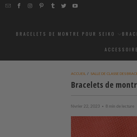
EMAIL
STRAPCODE
STRAPCODE
STRAPCODE
STRAPCODE
STRAPCODE
STRAPCODE
STRAPCODE
ON
ON
ON
ON
ON
ON
FACEBOOK
INSTAGRAM
PINTEREST
TUMBLR
TWITTER
YOUTUBE
BRACELETS DE MONTRE POUR SEIKO
BRAC
ACCESSOIR
ACCUEIL
/
SALLE DE CLASSE DES BRA
Bracelets de montr
février 22, 2023
8 min de lecture