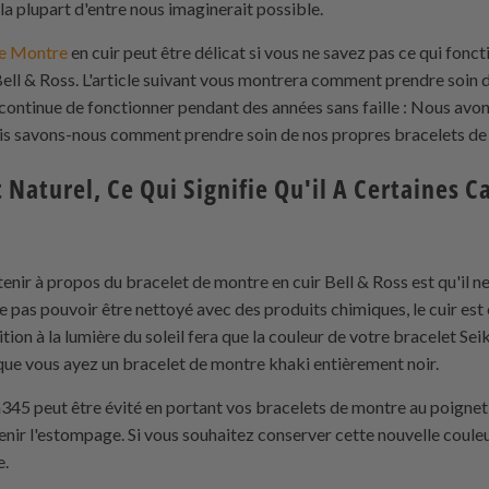
a plupart d'entre nous imaginerait possible.
de Montre
en cuir peut être délicat si vous ne savez pas ce qui fonc
ll & Ross. L'article suivant vous montrera comment prendre soin d
continue de fonctionner pendant des années sans faille : Nous avon
mais savons-nous comment prendre soin de nos propres bracelets d
t Naturel, Ce Qui Signifie Qu'il A Certaines C
enir à propos du bracelet de montre en cuir Bell & Ross est qu'il ne
e pas pouvoir être nettoyé avec des produits chimiques, le cuir est
sition à la lumière du soleil fera que la couleur de votre bracelet S
e que vous ayez un bracelet de montre khaki entièrement noir.
5 peut être évité en portant vos bracelets de montre au poignet tou
enir l'estompage. Si vous souhaitez conserver cette nouvelle coule
e.