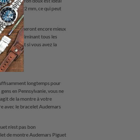
ntre
. Un chiffon doux est idéal
racelet de 22 mm, ce qui peut
iko fonctionneront encore mieux
résidu en éliminant tous les
ire (surtout si vous avez la
 suffisamment longtemps pour
s gens en Pennsylvanie, vous ne
agit de la montre à votre
tre avec le bracelet Audemars
uet n'est pas bon
celet de montre Audemars Piguet