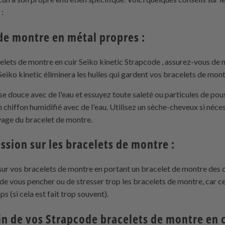
 :
 de montre en métal propres :
lets de montre en cuir Seiko kinetic
Strapcode
, assurez-vous de n
eiko kinetic éliminera les huiles qui gardent vos bracelets de mon
sse douce avec de l'eau et essuyez toute saleté ou particules de pous
n chiffon humidifié avec de l'eau. Utilisez un sèche-cheveux si néces
oyage du bracelet de montre.
ssion sur les bracelets de montre :
 sur vos bracelets de montre en portant un bracelet de montre des 
e vous pencher ou de stresser trop les bracelets de montre, car 
s (si cela est fait trop souvent).
in de vos
Strapcode
bracelets de montre en 