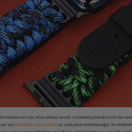
 de montre en cuir, vous devez savoir comment prendre soin du re
n sur vos
bracelets de montre
car cela peut endommager le revêtem
cun a son propre entretien spécifique. Voici quelques conseils sur