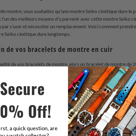
le montre, vous souhaitez qu'une montre Seiko cinétique dure le p
t l'un des meilleurs moyens d'y parvenir avec cette montre Seiko 
ira par s'user et nécessiter un remplacement. Voici comment prendre
re Seiko cinétique dure longtemps.
 de vos bracelets de montre en cuir
qualité de vos bracelets de montre, alors un bracelet de montre de 
s étapes pour les bracelets de montre de 20 mm que vous pouvez su
 plus longtemps possible. Certaines de ces étapes incluent :
Secure
ts de montre dans l'eau
10% Off!
r un sac de bracelet de montre de 22 mm résistant à l'eau, il vous s
n 15 minutes. Cela aidera à éliminer toute saleté ou débris qui pou
mm. Vous devez également rincer l'excès d'eau, ce qui le laissera à 
irst, a quick question, are
ou a watch collector?