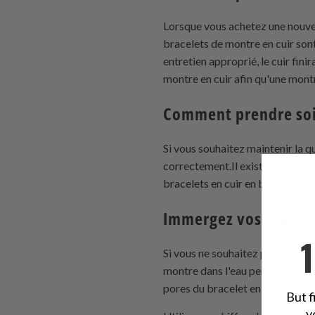
Lorsque vous achetez une nouvel
bracelets de montre en cuir son
entretien approprié, le cuir fin
montre en cuir afin qu'une mont
Comment prendre soin
Si vous souhaitez maintenir la 
correctement.Il existe plusieur
bracelets en cuir en bon état le
Immergez vos bracele
Si vous ne souhaitez pas utilise
montre dans l'eau pendant enviro
pores du bracelet en cuir de 20 
But f
y