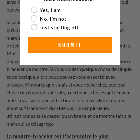
avec des matériaux moins chers ou même en plastique qui
Are you a watch collector?
peuvent se casser facilement sous pression.
Yes, I am
No, I’m not
Si vous voulez quelque chose qui durera plus longtemps
Just starting off
qu'un bracelet de montre en plastique fait à la main bon
marché, alors vous devez dépenser plus d'argent pour
SUBMIT
obtenir un bracelet de meilleure qualité pour votre montre.
Mais combien devriez-vous dépenser ? Eh bien, cela
dépend du type d'apparence que vous souhaitez pour votre
bracelet de montre. Si vous voulez quelque chose de simple
et de basique, alors vous pouvez vous en sortir avec
presque n'importe quoi, mais si vous recherchez quelque
chose de plus stylé, alors il y a certaines choses qui peuvent
aider à s'assurer que votre bracelet a fière allure tout en
étant suffisamment durable pour durer plusieurs
utilisations sans se casser ou un bracelet de montre fait à la
main qui se désagrège.
La montre-bracelet est l'accessoire le plus