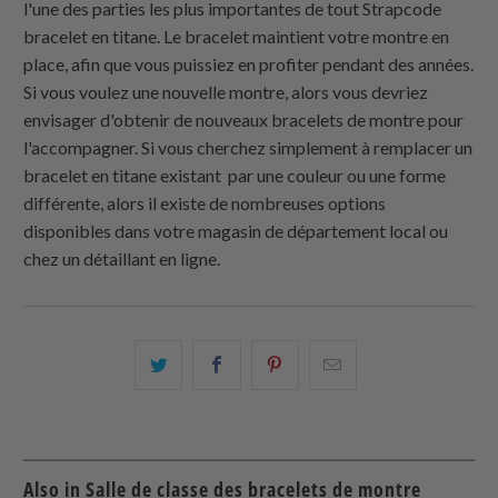
l'une des parties les plus importantes de tout Strapcode
bracelet en titane. Le bracelet maintient votre montre en
place, afin que vous puissiez en profiter pendant des années.
Si vous voulez une nouvelle montre, alors vous devriez
envisager d'obtenir de nouveaux bracelets de montre pour
l'accompagner. Si vous cherchez simplement à remplacer un
bracelet en titane existant par une couleur ou une forme
différente, alors il existe de nombreuses options
disponibles dans votre magasin de département local ou
chez un détaillant en ligne.
Partagez
Partager
Partagez
Email
ceci
ceci
ceci
ceci
sur
sur
sur
à
Twitter
Facebook
Pinterest
un
ami
Also in Salle de classe des bracelets de montre