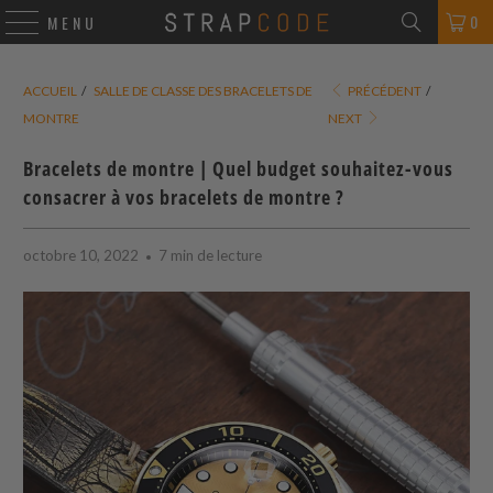
0
MENU
ACCUEIL
/
SALLE DE CLASSE DES BRACELETS DE
PRÉCÉDENT
/
MONTRE
NEXT
Bracelets de montre | Quel budget souhaitez-vous
consacrer à vos bracelets de montre ?
octobre 10, 2022
7 min de lecture