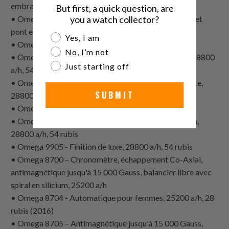
embrayage vertical, 28800 a/h, 54 rubis (2011)
But first, a quick question, are
you a watch collector?
• Omega 9301 - Version de luxe, rotor de remontage et
pont en or 18k, 28800 a/h, 54 rubis
Are you a watch collector?
Yes, I am
• Omega 9605 – GMT, 28800 a/h, 54 rubis
No, I’m not
• Omega 9615 - Finition de luxe, rotor et pont en or, 28800
Just starting off
a/h, 54 rubis
• Omega 9900 - Chronographe automatique avec date,
SUBMIT
28800 a/h, 54 rubis
• Omega 9901 - 28800 a/h, 54 rubis
• Omega 9904 - Phase de lune et date de sous-cadran,
28800 a/h, 54 rubis
• Omega 9905 - Finition de luxe, 28800 a/h, 54 rubis
• Omega 8700 – Chronomètre, échappement Co-Axial,
antimagnétique jusqu'à 15 000 Gauss, balancier libre avec
spiral en silicium, 25200 a/h
• Omega 8704 - Automatique pour femmes, 25200 a/h, 28
rubis (2016)
• Omega 8705 – Antimagnétique jusqu'à 15 000 Gauss,