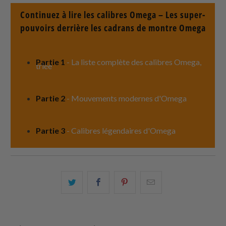
Continuez à lire les calibres Omega – Les super-
pouvoirs derrière les cadrans de montre Omega
Partie 1
- La liste complète des calibres Omega,
triée
Partie 2
- Mouvements modernes d'Omega
Partie 3
- Calibres légendaires d'Omega
Partagez
Partager
Partagez
Email
ceci
ceci
ceci
ceci
sur
sur
sur
à
Twitter
Facebook
Pinterest
un