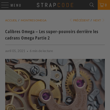
0
MENU
ACCUEIL
/
MONTRES OMEGA
PRÉCÉDENT
/
NEXT
Calibres Omega – Les super-pouvoirs derrière les
cadrans Omega Partie 2
avril 05, 2021
6 min de lecture