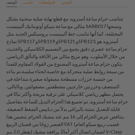
الشحن
المواصفات
تناسب
الوصف
تتناسب حزام ساعة أسترويد مع قطع نهاية صلبة منحنية بشكل
مثالي مع ساعة سيكو أوتوماتيك ألبينيست SARB017 ونسخها
المختلفة، كما أنها تناسب خط ألبينيست بروسبكس الجديد مثل
نماذج SPB117 وSPB119 وSPB121 وSPB123. أسترويد هو
حزام ساعة عصري دقيق يجمع بين التصميم الكلاسيكي والحديث
من خلال الأسلوب، وهو مزيج مثالي من الأناقة والتألق الرياضي.
يتكون حزام ساعة أسترويد المصنوع من الفولاذ المقاوم للصدأ
من سبعة روابط صلبة متحركة مع خاصية انحناء سلسة.تم بناءه
من خمسة خرزات مسطحة مصقولة صغيرة متداخلة في
المنتصف وخرزتين خارجيين مشطفتين مصقولتين. وبالتالي،
يحصل مظهر رياضي كلاسيكي على ترقية مريحة وأكثر ثباتًا في
حزام ساعة أسترويد. تم تجميع هذا الحزام البديل للساعة بتفاصيل
قابلة للتعديل مثبتة بالبراغي بدلاً من دبابيس الضغط الضعيفة.
يتناقص عرض الحزام إلى 16 مم عند مشبك الحزام. يتضمن هذا
العنصر زوجًا من قضبان الربيع FAT (قضيب ربيع سيكو العام
بقطر 2.0 مم) لضمان اتصال أكثر أمانًا. يرافقه مشبك V-Clasp