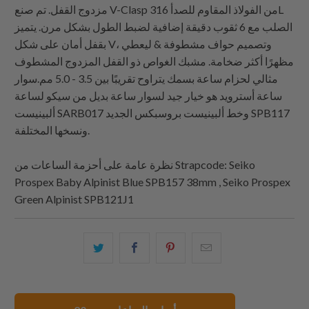
مزدوج القفل. تم صنع V-Clasp من الفولاذ المقاوم للصدأ 316L
الصلب مع 6 ثقوب دقيقة إضافية لضبط الطول بشكل مرن. يتميز
بقفل أمان على شكل V، وتصميم حواف مشطوفة & ليعطي
مظهرًا أكثر ضخامة. مشبك الغواص ذو القفل المزدوج المشطوف
مثالي لحزام ساعة بسمك يتراوح تقريبًا بين 3.5 - 5.0 مم.سوار
ساعة أسترويد هو خيار جيد لسوار ساعة بديل من سيكو لساعة
ألبينيست SARB017 وخط ألبينيست بروسبكس الجديد SPB117
ونسخها المختلفة.
: Seiko
Strapcode
نظرة عامة على أحزمة الساعات من
Prospex Baby Alpinist Blue SPB157 38mm , Seiko Prospex
Green Alpinist SPB121J1
البريد
شارك
شارك
شارك
الإلكتروني
هذا
هذا
هذا
هذا
على
على
على
إلى
بينتيريست
فيسبوك
تويتر