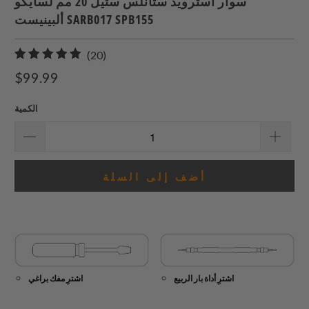
سوار أسترويد ستانلس ستيل 20 مم لسايكو
ألبينيست SARB017 SPB155
20
(20)
إجمالي
$99.99
المراجعات
الكمية
أضف إلى السلة
اشترِ أداة بار الربيع
اشترِ مفك براغي