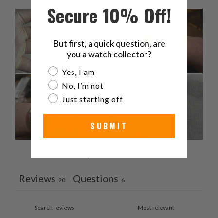
Secure 10% Off!
But first, a quick question, are
you a watch collector?
Are you a watch collector?
Yes, I am
No, I’m not
Just starting off
SUBMIT
Ask a question
Write a review
Reviews
Questions
20
6