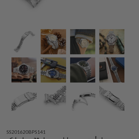
SS201620BPS141