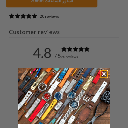
20mm أساور الساعات
صديق
20 reviews
Customer reviews
4.8
/ 5
20 reviews
5
90
%
4
5
%
3
5
%
2
0
%
1
0
%