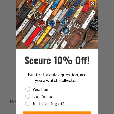
5
/ 5
17 reviews
5
100
%
4
0
%
3
0
%
Secure 10% Off!
2
0
%
1
0
%
But first, a quick question, are
you a watch collector?
Are you a watch collector?
Yes, I am
Ask a question
Write a review
No, I’m not
Reviews
Questions
17
1
Just starting off