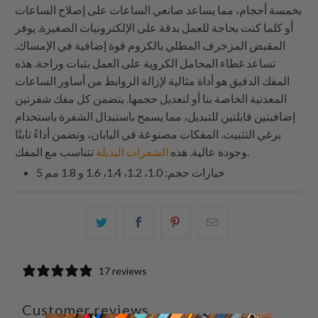
بخمسة أحجام، مما يساعد صانعي الساعات على إصلاح الساعات
أو كلما كنت بحاجة للعمل بدقة على الإلكترونيات الصغيرة. يوفر
المقبض المزخرف المطلي بالكروم قوة إضافية في الإمساك.
تساعد غطاء المحامل الكروية على العمل بثبات وراحة. هذه
المفك الدقيق هو أداة مثالية لإزالة الروابط من أساور الساعات
المعدنية الخاصة بنا أو لتعديل حجمها. يتضمن كل مفك شفرتين
إضافيتين قابلتين للتبديل، مما يسمح باستبدال الشفرة باستخدام
برغي التثبيت. المفكات مصنوعة في اليابان، وتضمن أداءً ثابتًا
تتناسب مع المفك.
وجودة عالية. هذه
الشفرات البديلة
5 خيارات حجم: 1.0، 1.2، 1.4، 1.6 و 1.8 مم
البريد
شارك
شارك
شارك
الإلكتروني
هذا
هذا
هذا
هذا
على
على
على
17 reviews
إلى
بينتيريست
فيسبوك
تويتر
صديق
Customer reviews