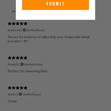
SUBMIT
With media
Rommel D.
Verified buyer
Serves its purpose of adjusting your strapcode metal
bracelet’s fit!
Ronald N.
Verified buyer
Perfect for removing links
Shade S.
Verified buyer
Great