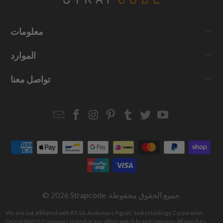
معلومات
الموارد
تواصل معنا
Email
Strapcode
Strapcode
Strapcode
Strapcode
Strapcode
Strapcode
Strapcode
on
on
on
on
on
on
Facebook
Instagram
Pinterest
Tumblr
Twitter
YouTube
. جميع الحقوق محفوظة.
Strapcode
© 2026
We are not affiliated with RX SA, Audemars Piguet, Seiko Holdings Corporation,
Orient Watch Company Limited or any other watch brand company. All watches,