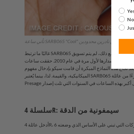
Are yo
Yes
No
Jus
غالبًا ما ترتبط SARB065 بخط سيكو بريساج لأنها تشترك في العديد من الصفات الجمالية والجودة التي تحدد ساعات بريساج. ومع ذلك، لم يتم تسويق SARB065 أو تمييزها تحت اسم بريساج
عند إصدارها لأول مرة في عام 2010. حققت ساعات Cocktail Time، بما في ذلك SARB065، شعبية كبيرة لدرجة أنها أصبحت حجر الزاوية لخط سيكو بريساج المستقبلي، الذي تشكل رسميًا
 المبكرة أن قامت سيكو بإدخال مفهوم Cocktail Time في سلسلة Presage، المعروفة بمزيجها من التصميم الكلاسيكي، وصناعة الساعات
الميكانيكية، والقيمة. لذا، بينما يُعتبر SARB065 بأثر رجعي جزءًا من عائلة Presage بسبب تصميمه وروحه، لم يتم تسويقه كساعة Presage Cocktail Time عند إصدارها الأول. سيصبح اسم
سلسلة 4R: سيمفونية من الدقة