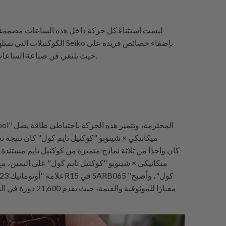
الكوكتيلات التي تمثلها. 
هذه الحركات تتماشى مع مشروباتها المسماة. دعونا نستكشف "القلب" الذي يحيي سلسلة Cocktail Time، حيث يلتقي فن صناعة الساعات بفن خلط المشروبات.