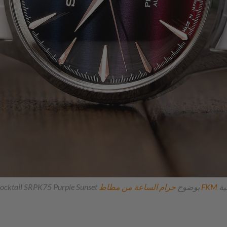
تُبرز مينا اللون المتدرج الأرجواني لساعات Seiko Presage Cocktail SRPK75 Purple Sunset بوضوح