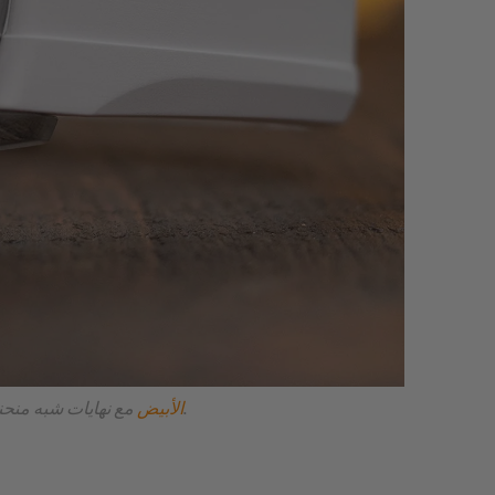
مع نهايات شبه منحنية.
حزام الساعة من مطاط FKM الأبيض