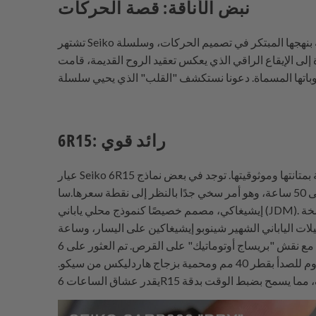
نبض الأناقة: قصة الحركات
تشتهر Seiko منذ فترة طويلة بنهجها المبتكر في تصميم الحركات، وسلسلة Cocktail Time ليست استثناءً.كل حركة داخل هذه الساعات مصممة بعناية لتجسد الشخصية المميزة وجوهر
قي الذي يعكس تعقيد الروح القديمة، قامت Seiko بإضفاء خصائص فريدة على
6R15: رائد قوي
عيار Seiko 6R15 هو حقًا عملة قوية، معروفة بمتانتها وموثوقيتها. توجد في بعض نماذج Cocktail Time السابقة، مثل SARB065 "Cool" المحترمة، وتتميز هذه الحركة باحتياطي طاقة يصل
إلى 50 ساعة، وهو أمر سخي جدًا بالنظر إلى نقطة سعرها.ساRB065 ميكانيكي × شينوبو "كوكتيل تايم كول" كان نتيجة تعاون في عام 2010 مع خبير الكوكتيلات الياباني الشهير شينوبو
إيشيغاكي، مصمم خصيصًا كنموذج محلي ياباني (JDM). كان واحدًا من ثلاثة نماذج متميزة من كوكتيل تايم مستندة إلى كوكتيلات إيشيغاكين المميزة، مع وجود النموذجين الآخرين وهما النسخة
يغاكين على اليسار، وساعة SARB065 ميكانيكي × شينوبو "كوكتيل تايم كول" على اليمين، مع عرض
علامة "أوتوماتيك 23 جوهرة" الكلاسيكية عند الساعة 6، مما يميزها عن نماذج بريساج الحديثة مع نقش "بريساج أوتوماتيك" على القرص. تم العثور على 6R15 في SARB065 "كول"، وأصبح
معيارًا للموثوقية والقيمة، حيث يقدم 21,600 دورة في الساعة بسلاسة ويأتي مع 23 جوهرة.الحركة محاطة بعلبة من الفولاذ المقاوم للصدأ بقطر 40 مم ومحمية بزجاج هاردليكس من سيكو.