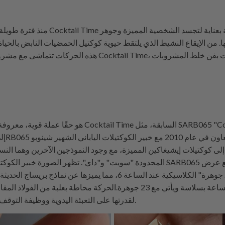
من الإيقاع النشيط الذي يلتقط حيوية كوكتيل الحمضيات النابض بالحياة إلى الإيقاع الرا
المحدودة "سويت" و"داي". تظهر الصورة خبير الكوكتيلات الياباني الشهير شينوبو إيش
يقدر عشاق الساعات 6R15 لقدرتها على التعبئة اليدوية ووظيفة التوقف، مما يسمح بضبط الوقت بدقة.