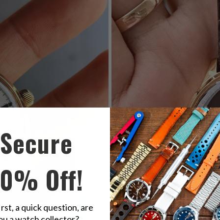
Secure
10% Off!
irst, a quick question, are
ou a watch collector?