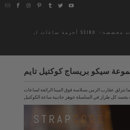
EMAIL
STRAPCODE
STRAPCODE
STRAPCODE
STRAPCODE
STRAPCODE
STRAPCODE
STRAPCODE
ON
ON
ON
ON
ON
ON
FACEBOOK
INSTAGRAM
PINTEREST
TUMBLR
TWITTER
YOUTUBE
ت مخصصة
أحزمة ساعات لـ SEIKO
وعة سيكو بريساج كوكتيل تايم
نزلق عقارب الزمن بسلاسة فوق المينا الرائعة لساعات Seiko Presage Cocktail Time، لا يمكن للمرء إلا أن يُنقل إلى عالم أنيق حيث تندمج دقة صناعة الساعات مع أناقة الكوكتيلات