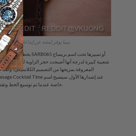
تأتي ساعة SARB065 "Cool" مع إصدارين نادرين محدودين، SARB066 "Dry" وSARB068 "Sweet"، مما يوفر لمحة عن إبداعات سيكو المتنوعة المستوحاة من الكوكتيلات.
Presage مرتبطًا بشكل أكبر بهذه الساعات في السنوات التي تلت إصدار SARB065، خاصة عندما تم توسيع الخط وتقديمه بشكل أكثر رسمية في عام 2016 وما بعده.