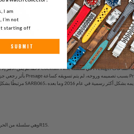
u a watch collector?
, I am
, I’m not
t starting off
SUBMIT
لاحقًا.لم يكن الأمر إلا بعد نجاح هذه النماذج
أدخل عائلة 4R، وهي سلسلة من الحركات التي تبني على الأساس الذي وضعته 6R15.