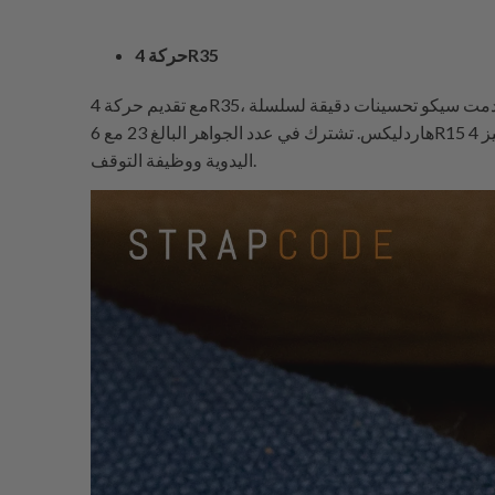
حركة 4R35
مع تقديم حركة 4R35، قدمت سيكو تحسينات دقيقة لسلسلة Cocktail Time.تحتوي هذه الحركة على علبة من الفولاذ المقاوم للصدأ بحجم 40.5 مم، وهي أكبر قليلاً مع نفس كريستال
هاردليكس. تشترك في عدد الجواهر البالغ 23 مع 6R15 ولكنها تقدم احتياطي طاقة مخفض قليلاً يبلغ 41 ساعة. تعمل بنفس سرعة 21,600 دورة في الساعة، كما تتميز 4R35 بميزة التعبئة
اليدوية ووظيفة التوقف.