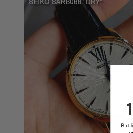
But f
y