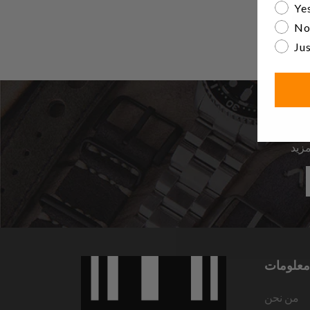
Are yo
Yes
No
Jus
معلومات
من نحن