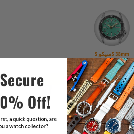
سيكو 5S 38mm
Secure
جديد
$60.00
$60.00
10% Off!
irst, a quick question, are
ou a watch collector?