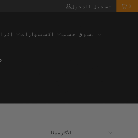
0
تسجيل الدخول
تسوق حسب
إكسسوارات
إفرا
لساع