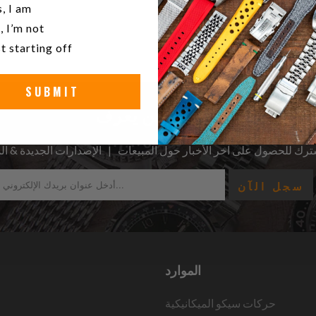
u a watch collector?
, I am
, I’m not
t starting off
SUBMIT
كن أول من يعرف
الموارد
حركات سيكو الميكانيكية