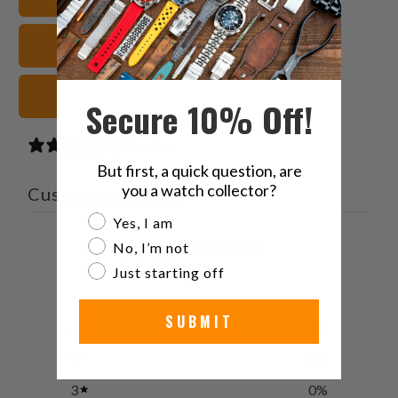
صديق
مطاط FKM أشرطة الساعات
سوداء أشرطة الساعات
Secure 10% Off!
0 reviews
But first, a quick question, are
you a watch collector?
Customer reviews
Are you a watch collector?
Yes, I am
0
No, I’m not
/ 5
Just starting off
0 reviews
SUBMIT
5
0
%
4
0
%
3
0
%