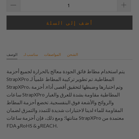
أضف إلى السلة
الشحن
المواصفات
مناسب لـ
الوصف
يتم استخدام مطاط فائق الجودة معالج بالحرارة لجميع أحزمة
StrapXPro المطاطية. تم تطوير تركيبة المطاط علمياً لـ
StrapXPro، وتم اختبارها وضبطها لتحقيق أقصى أداء. أحزمة
ساعات StrapXPro المطاطية مقاومة بشدة للعرق والغبار
والروائح والأشعة فوق البنفسجية. تخضع أحزمة المطاط
المقاومة للماء لدينا لاختبارات شديدة للتمدد والتمزق لضمان
متانتها؛ ومع ذلك، فإن أحزمة ساعات StrapXPro معتمدة من
FDA وRoHS & وREACH.