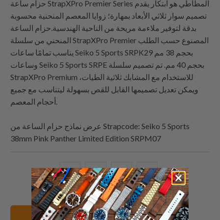
حزام ساعة StrapXPro Premier Series المطاطي هو ابتكار يقدم
تصميم سوار ثلاثي الأبعاد بمهارة؛ زوايا المعصم المنحنية محسوبة
بدقة لتوفير ملاءمة مريحة من الناحية الهندسية.حزام الساعة
المنحني من سلسلة StrapXPro Premier المصنوع حسب الطلب
يناسب تمامًا ساعات Seiko 5 Sports SRPK29 بحجم 38 مم
وساعات Seiko 5 Sports SRPE بحجم 40 مم. تم تصميم سلسلة
StrapXPro Premium للاستخدام مع المشابك ثلاثية الطيات،
ويمكن تعديل تصميمها القابل للقص بسهولة ليتناسب مع جميع
أحجام المعصم.
: Seiko 5 Sports
Strapcode
عرض نماذج حزام الساعة من
38mm Pink Panther Limited Edition SRPM07
البريد
شارك
شارك
شارك
الإلكتروني
هذا
هذا
هذا
هذا
على
على
على
إلى
بينتيريست
فيسبوك
تويتر
20mm أساور الساعات