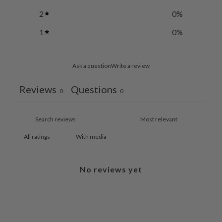
2
0
%
1
0
%
Ask a question
Write a review
Reviews
Questions
0
0
With media
No reviews yet