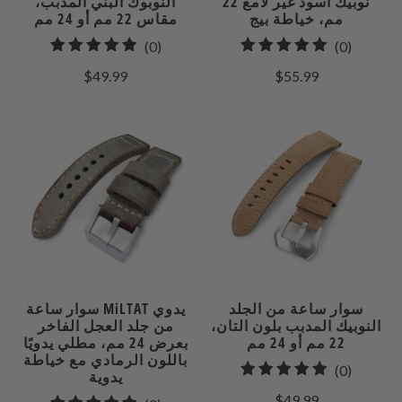
نوبيك أسود غير لامع 22
النوبوك البني المدبب،
مم، خياطة بيج
مقاس 22 مم أو 24 مم
0
0
(0)
(0)
إجمالي
إجمالي
$49.99
$55.99
مراجعات
المراجعات
سوار ساعة من الجلد
سوار ساعة MiLTAT يدوي
النوبيك المدبب بلون التان،
من جلد العجل الفاخر
22 مم أو 24 مم
بعرض 24 مم، مطلي يدويًا
باللون الرمادي مع خياطة
0
(0)
يدوية
إجمالي
$49.99