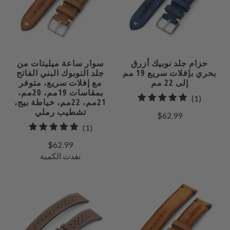
حزام جلد نوبيك أزرق
سوار ساعة ميليتات من
بحري بإفلات سريع 19 مم
جلد النوبوك البني الفاتح
إلى 22 مم
مع إفلات سريع، متوفر
بمقاسات 19مم، 20مم،
1
(1)
21مم، 22مم، خياطة بيج،
إجمالي
تشطيب رملي
$62.99
مراجعات
1
(1)
إجمالي
$62.99
المراجعات
نفدت الكمية