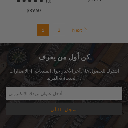
0
(0)
مراجعات
إجمالي
$89.60
المراجعات
1
2
Next
كن أول من يعرف
اشترك للحصول على آخر الأخبار حول المبيعات | الإصدارات
الجديدة & المزيد …