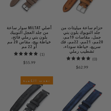
حزام ساعة ميليتات من
سوار ساعة MiLTAT أصلي
جلد النوبوك بلون بني
من جلد العجل النوبيك
جمل، مقاسات 19مم،
بلون بني رملي فاتح،
20مم، 21مم، 22مم، فك
خياطة بيج، مقاس 20 مم
سريع، خياطة سوداء،
أو 22 مم
تشطيب رملي
1
(1)
0
(0)
إجمالي
$55.99
إجمالي
المراجعات
$62.99
مراجعات
نفدت الكمية