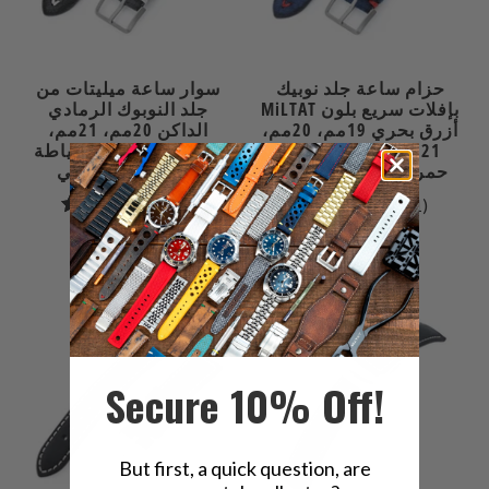
حزام ساعة جلد نوبيك
سوار ساعة ميليتات من
MiLTAT بإفلات سريع بلون
جلد النوبوك الرمادي
أزرق بحري 19مم، 20مم،
الداكن 20مم، 21مم،
21مم، 22مم، خياطة
22مم، فك سريع، خياطة
حمراء، معالجة بالرمل
بيج، تشطيب رملي
1
1
(1)
(1)
إجمالي
إجمالي
$62.99
$62.99
مراجعات
المراجعات
نفدت الكمية
Secure 10% Off!
But first, a quick question, are