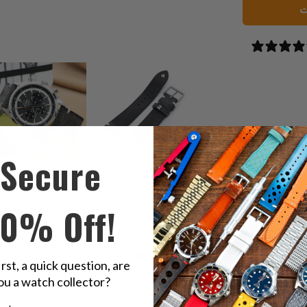
ت
Secure
10% Off!
5
irst, a quick question, are
/ 5
1 review
ou a watch collector?
u a watch collector?