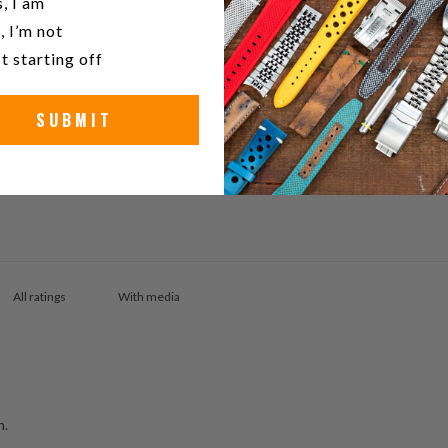
, I am
5
100
%
, I’m not
4
0
%
t starting off
3
0
%
SUBMIT
2
0
%
1
0
%
With media
h.