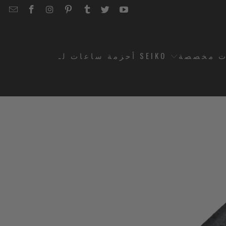
EMAIL
STRAPCODE
STRAPCODE
STRAPCODE
STRAPCODE
STRAPCODE
STRAPCODE
STRAPCODE
ON
ON
ON
ON
ON
ON
FACEBOOK
INSTAGRAM
PINTEREST
TUMBLR
TWITTER
YOUTUBE
ت مخصصة
أحزمة ساعات لـ SEIKO