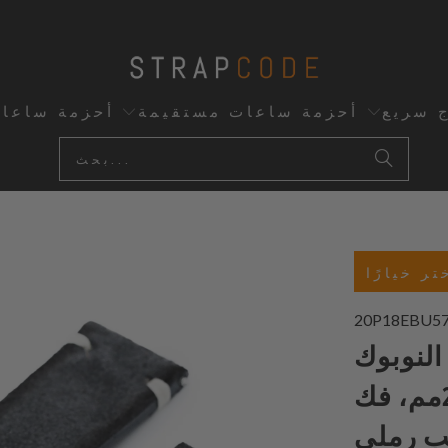
ج سريع
أحزمة ساعات مستقيمة
أحزمة ساعا
تر خيارًا
20P18EBU5
النوبوك
الرمادي الداكن 20مم، 21مم، 22مم، فك
ب رملي