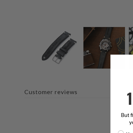
Customer reviews
But f
y
Are yo