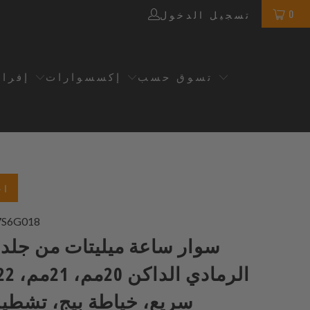
0
تسجيل الدخول
تسوق حسب
إكسسوارات
إفرا
اخ
7S6G018
سوار ساعة ميليتات من جلد 
سريع، خياطة بيج، تشطي