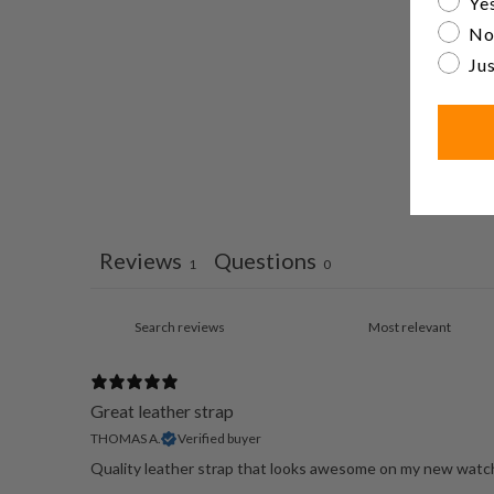
Yes
No
Jus
Reviews
Questions
1
0
Great leather strap
THOMAS A.
Verified buyer
Quality leather strap that looks awesome on my new watc