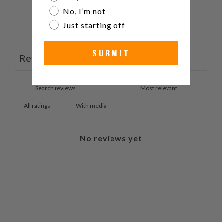
1
0
%
No, I’m not
Just starting off
Ask a question
Write a review
SUBMIT
Reviews
Questions
0
0
With media
No reviews yet