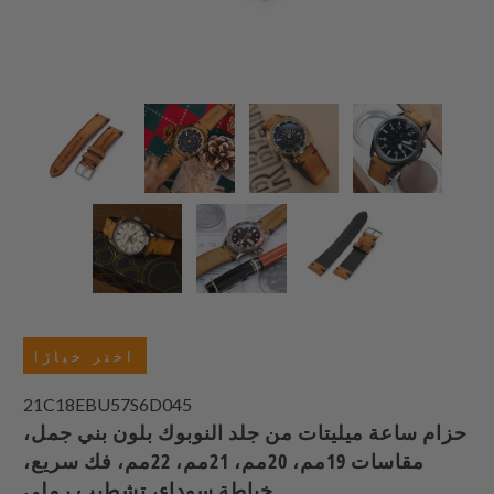
اختر خيارًا
21C18EBU57S6D045
حزام ساعة ميليتات من جلد النوبوك بلون بني جمل،
مقاسات 19مم، 20مم، 21مم، 22مم، فك سريع،
خياطة سوداء، تشطيب رملي