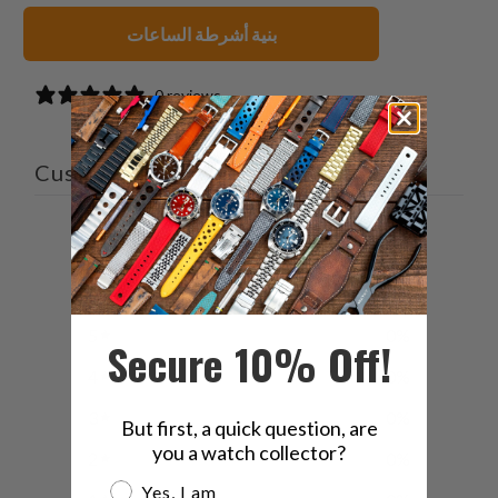
بنية أشرطة الساعات
0 reviews
Customer reviews
0
/ 5
0 reviews
5
0
%
Secure 10% Off!
4
0
%
3
0
%
But first, a quick question, are
you a watch collector?
2
0
%
Are you a watch collector?
Yes, I am