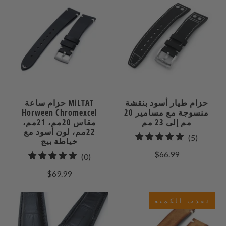
حزام طيار أسود بنقشة
حزام ساعة MiLTAT
منسوجة مع مسامير 20
Horween Chromexcel
مم إلى 23 مم
مقاس 20مم، 21مم،
22مم، لون أسود مع
5
(5)
خياطة بيج
إجمالي
$66.99
0
(0)
مراجعات
إجمالي
$69.99
المراجعات
نفدت الكمية