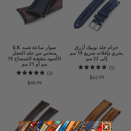
حزام جلد نوبيك أزرق
Q.R. سوار ساعة شبه
بحري بإفلات سريع 19 مم
منحني من جلد العجل
إلى 22 مم
الأسود بنقشة التمساح 19
مم أو 21 مم
1
(1)
2
(2)
إجمالي
$62.99
إجمالي
مراجعات
$48.99
المراجعات