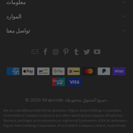
معلومات
الموارد
تواصل معنا
Email
Strapcode
Strapcode
Strapcode
Strapcode
Strapcode
Strapcode
Strapcode
on
on
on
on
on
on
Facebook
Instagram
Pinterest
Tumblr
Twitter
YouTube
. جميع الحقوق محفوظة.
Strapcode
© 2026
We are not affiliated with RX SA, Audemars Piguet, Seiko Holdings Corporation,
Orient Watch Company Limited or any other watch brand company. All watches,
likeness, and logos are trademarks or registered trademarks of RX SA, Audemars
Piguet, Seiko Holdings Corporation, Orient Watch Company Limited, respectively.