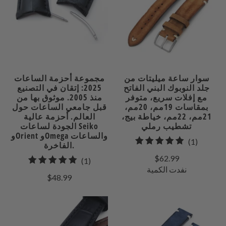
سوار ساعة ميليتات من
مجموعة أحزمة الساعات
جلد النوبوك البني الفاتح
2025: إتقان في التصنيع
مع إفلات سريع، متوفر
منذ 2005. موثوق بها من
بمقاسات 19مم، 20مم،
قبل جامعي الساعات حول
21مم، 22مم، خياطة بيج،
العالم. أحزمة عالية
تشطيب رملي
الجودة لساعات Seiko
وOrient وOmega والساعات
1
(1)
الفاخرة.
إجمالي
$62.99
1
(1)
مراجعات
نفدت الكمية
إجمالي
$48.99
المراجعات