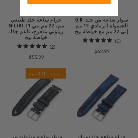
Q.R. سوار ساعة من جلد
حزام ساعة جلد طبيعي
الشمواه الرمادي 19 مم
MiLTAT 21 مم، 22 مم بني
إلى 22 مم مع خياطة بيج
زيتوني متعرج، ناعم جدًا،
خياطة بيج
0
(0)
2
(2)
إجمالي
$62.99
إجمالي
مراجعات
$55.99
المراجعات
نفدت الكمية
حزام ساعة جلد نوبيك
سوار ساعة ميليتات من