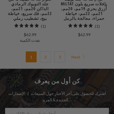
MiLTAT بإفلات سريع بلون
جلد النوبوك الرمادي
أزرق بحري 19مم، 20مم،
الداكن 20مم، 21مم،
21مم، 22مم، خياطة
22مم، فك سريع، خياطة
حمراء، معالجة بالرمل
بيج، تشطيب رملي
1
1
(1)
(1)
إجمالي
إجمالي
$62.99
$62.99
مراجعات
المراجعات
نفدت الكمية
1
2
3
Next
كن أول من يعرف
اشترك للحصول على آخر الأخبار حول المبيعات | الإصدارات
الجديدة & المزيد …