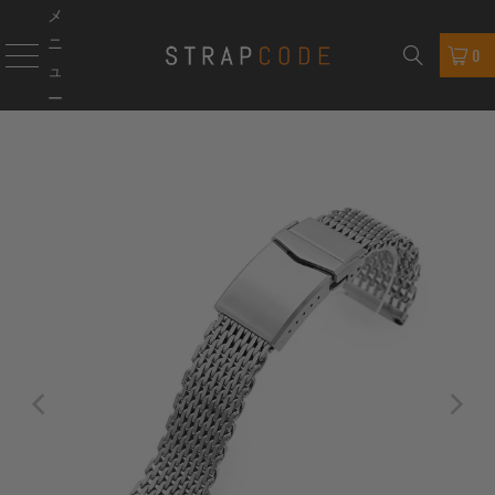
メ
ニ
0
ュ
ー