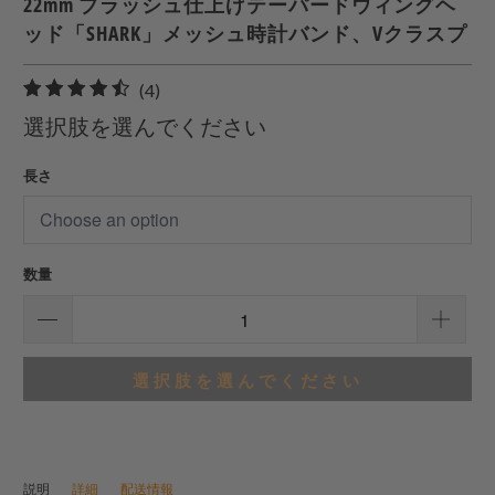
22mm ブラッシュ仕上げテーパードウィングヘ
ッド「SHARK」メッシュ時計バンド、Vクラスプ
4
(4)
合
選択肢を選んでください
計
レ
長さ
ビ
ュ
ー
数量
選択肢を選んでください
説明
詳細
配送情報