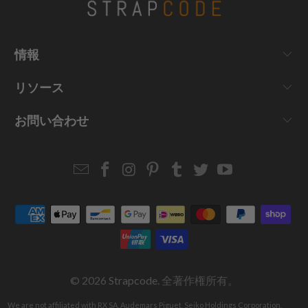
情報
リソース
お問い合わせ
Email
Strapcode
Strapcode
Strapcode
Strapcode
Strapcode
Strapcode
Strapcode
on
on
on
on
on
on
Facebook
Instagram
Pinterest
Tumblr
Twitter
YouTube
© 2026
Strapcode
. 全著作権所有。
We are not affiliated with RX SA, Audemars Piguet, Seiko Holdings Corporation,