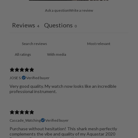
Ask a question
Write a review
Reviews
Questions
4
0
With media
JOSE S.
Verified buyer
Very good quality. My watch now looks like an incredible
professional instrument.
Cascade_Watching
Verified buyer
Purchase without hesitation! This shark mesh perfectly
complements the vibe and quality of my Aquastar 2020