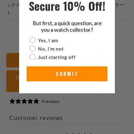
Secure 10% Off!
ックスSRPE05K1グリーンダイバーセラミックインサー
ト
But first, a quick question, are
you a watch collector?
こ
Facebook
Pinterest
こ
Are you a watch collector?
Yes, I am
の
で
で
の
内
共
共
メ
No, I’m not
容
有
有
ー
Just starting off
すべてのバンドを見る
を
す
す
ル
Twitter
る
る
を
SUBMIT
ステンレススチール 腕時計ストラッ
で
友
プ
共
達
有
に
す
送
4 reviews
る
っ
て
Customer reviews
く
だ