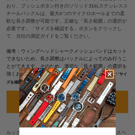
おり、プッシュボタン付きのソリッド316Lステンレスス
チールバックルは、最大6つのマイクロホールまでの柔
軟な長さ調整が可能です。正確な「長さ範囲」の選択が
必要です。「サイズを確認する」ボタンをクリックし
て、当社の測定ガイドをご覧ください。
備考：ウィングヘッドシャークメッシュバンドはカット
できないため、長さ調整はバックルによってのみ行うこ
とができます。そのため、適切な「長さ範囲」の選択を
強くお勧めします。ボタンをクリックしてください
'サイ
測定ガイドをご覧ください。
ズを確認する'
サイズを確認する
こちら
ルックブックデモウォッチ: SEIキングタートルプロスペ