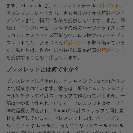
ます。
Strapcode
は、ステンレススチール
時計バンド
、
チタンブレスレットから、男女向けの手作り時計バンド
デザインまで、幅広い製品を提供しています。また、同
社は、エングレービングやその他のパーソナライズオプ
ションでカスタマイズ可能なペルロン時計バンドやブレ
スレットなど、さまざまな
時計バンド
を取り揃えていま
す。私たちは、世界中のお客様に最高品質の
時計バンド
を提供することを目指しています。
ブレスレットとは何ですか？
ブレスレットは基本的に、ピンやネジでつながれたリン
クで構成されています。彼らは一般的にステンレススチ
ールやチタンの時計ストラップで作られていますが、一
部は金や銀で作られています。ブレスレットはケース自
体の延長と見なされ、25mmの時計ストラップと同じ素
材を共有しています。ブレスレットには、ベースメタ
ル、金メッキ/ロール金、そしてソリッドゴールド/シル
バーの3種類の金属があります。IWCビッグパイロット