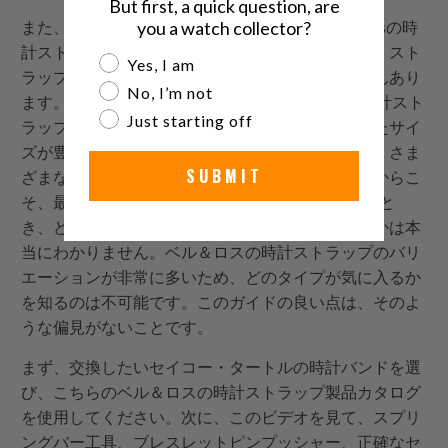
But first, a quick question, are
また、時計バンドキットを使用した後にBell & Rossの時
you a watch collector?
計ストラップを安全に保つのも簡単です。今では、スト
Are you a watch collector?
Yes, I am
ラップを安く購入でき、選べるデザインがたくさんあり
No, I’m not
ます。今のお気に入りのブランドは「Omegaの時計スト
Just starting off
ラップ交換」と呼ばれ、さまざまな時計に合わせたサイ
ズが豊富にあります。時計が好きな人は多いので、さま
SUBMIT
ざまな種類があることを知っておくべきです。だからこ
そ、最初のSeikoタートル時計バンドを手に入れたと
き、どの黄色の時計ストラップバンドが正しいのかは本
当にわかりません。ベル＆ロスの時計ストラップのバリ
エーションが非常に多いため、どのタイプが気に入るか
を知るのは不可能です。このガイドの良い点は、そのよ
うな偏見がないことです。
まず、交換したいセイコー・タートルの時計バンドを選
び、こちらのベル＆ロスの時計ストラップ製品カタログ
を使用してください。次に、このビデオを見て、スプリ
ングバー工具、ブレスレットピンプッシャー、正確なセ