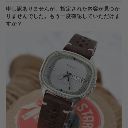
を
す
す
ル
申し訳ありませんが、指定された内容が見つか
Twitter
る
る
を
りませんでした。もう一度確認していただけま
で
友
すか？
共
達
有
に
す
送
る
っ
て
く
だ
さ
い。