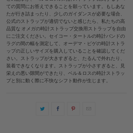
ての質問にお答えできることを願っています。もしあな
たが行き詰まったり、少しのガイダンスが必要な場合、
公式のストラップが適切でないと感じたら、私たちの高
品質な オメガの時計ストラップ交換用ストラップを自由
にご注文ください。セイコー・タートルの時計バンドの
ラグの間の幅を測定して、オーデマ・ピゲの時計ストラ
ップの正しいサイズを購入していることを確認してくだ
さい。ストラップが大きすぎると、たるんで外れたり、
装着できなくなります。ストラップが小さすぎると、見
栄えの悪い隙間ができたり、ベル＆ロスの時計ストラッ
プと別に動く際に不快なシフト動作が生じます。
こ
Facebook
Pinterest
こ
の
で
で
の
内
共
共
メ
容
有
有
ー