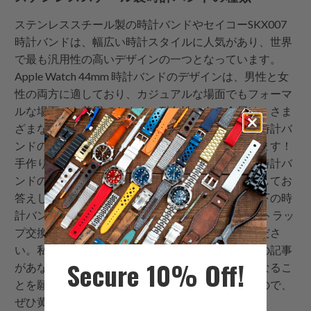
ステンレススチール製の時計バンドやセイコーSKX007
時計バンドは、幅広い時計スタイルに人気があり、世界
で最も汎用性の高いデザインの一つとなっています。
Apple Watch 44mm 時計バンドのデザインは、男性と女
性の両方に適しており、カジュアルな場面でもフォーマ
ルな場面でも着用できます。耐久性のある金属は、さま
ざまなデザインでも提供されています。皆さんが時計バ
ンドの投稿を楽しんでいただけたことを願っています！
手作りの時計バンドに関する質問があれば、下の時計バ
ンドのコメントでお知らせください。最善を尽くしてお
答えします！この投稿が役に立ったと思ったら、下の時
計バンドボタンを使って、友達とOmegaの時計ストラッ
プ交換に関するソーシャルメディアで共有してくださ
い。私にとって本当に大きな助けになります！この記事
Secure 10% Off!
があなたの時計バンドを簡単に交換する手助けになるこ
とを願っています！あなたの意見をお聞きしたいので、
ぜひ黄色の時計ストラップを残してください！