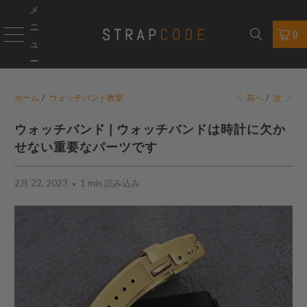
メ
ニ
0
ュ
ー
ホーム
/
ウォッチバンド教室
前へ
/
次
ウォッチバンド | ウォッチバンドは時計に欠か
せない重要なパーツです
2月 22, 2023
1 min 読み込み