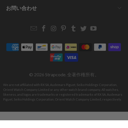
お問い合わせ
Email
Strapcode
Strapcode
Strapcode
Strapcode
Strapcode
Strapcode
Strapcode
on
on
on
on
on
on
Facebook
Instagram
Pinterest
Tumblr
Twitter
YouTube
© 2026
Strapcode
. 全著作権所有。
We are not affiliated with RX SA, Audemars Piguet, Seiko Holdings Corporation,
Orient Watch Company Limited or any other watch brand company. All watches,
likeness, and logos are trademarks or registered trademarks of RX SA, Audemars
Piguet, Seiko Holdings Corporation, Orient Watch Company Limited, respectively.