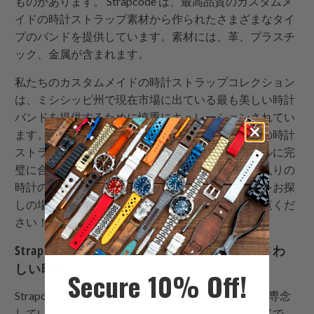
ものがあります。
Strapcode
は、最高品質のカスタムメ
イドの時計ストラップ素材から作られたさまざまなタイ
プのバンドを提供しています。素材には、革、プラスチ
ック、金属が含まれます。
私たちのカスタムメイドの時計ストラップコレクション
は、ミシシッピ州で現在市場に出ている最も美しい時計
バンドを提供するために慎重にキュレーションされてい
ます。また、さまざまなカスタムメイドのカラーの時計
ストラップも提供しているので、あなたのスタイルに完
璧に合うものを見つけることができます！お気に入りの
時計のために新しいカスタムメイドのストラップをお探
しの場合は、ぜひ今日私たちのセレクションをご覧くだ
さい！
Strapcode
時計バンドはあなたの時計にふさわ
しい時計バンドです
Secure 10% Off!
Strapcode
は、最高の時計バンドを作成することに専念
しているカスタムメイドの時計ストラップブランドで