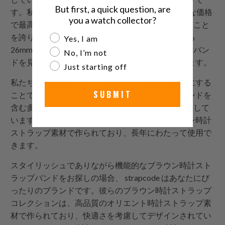
But first, a quick question, are
す。私たちは業界で15年以上の経験があり、手頃な価格
you a watch collector?
で最高品質の26mm時計ストラップ製品を提供すること
Are you a watch collector?
を誇りに思っています。特にユニークまたは異なる
Yes, I am
26mm時計ストラップをお探しの場合、適切な時計バン
No, I’m not
ドを見つけることが挑戦であることを理解しています。
Just starting off
私たちの目標は、あなたの体験をできるだけ簡単にする
SUBMIT
ことです。私たちは、レザー、金属、シリコンバンドを
含む多様な26mmの時計ストラップスタイルを提供して
います。私たちの製品はすべて、高品質のブラウン時計
ストラップ素材で作られており、長年にわたって使用で
きます。
スタイリッシュでありながら機能的なブラウン時計スト
ラップバンドをお探しの場合、
strapcode
はあなたにぴ
ったりのブランドです。彼らのブラウン時計ストラップ
コレクションは、高品質のオリエント時計ストラップ素
材で作られており、快適さを考慮してデザインされてい