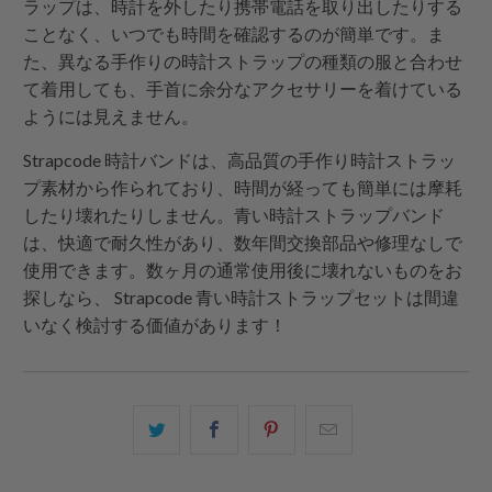
ラップは、時計を外したり携帯電話を取り出したりする
ことなく、いつでも時間を確認するのが簡単です。ま
た、異なる手作りの時計ストラップの種類の服と合わせ
て着用しても、手首に余分なアクセサリーを着けている
ようには見えません。
Strapcode
時計バンドは、高品質の手作り時計ストラッ
プ素材から作られており、時間が経っても簡単には摩耗
したり壊れたりしません。青い時計ストラップバンド
は、快適で耐久性があり、数年間交換部品や修理なしで
使用できます。数ヶ月の通常使用後に壊れないものをお
探しなら、
Strapcode
青い時計ストラップセットは間違
いなく検討する価値があります！
こ
Facebook
Pinterest
こ
の
で
で
の
内
共
共
メ