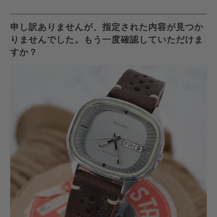
容
有
有
ー
を
す
す
ル
申し訳ありませんが、指定された内容が見つか
Twitter
る
る
を
りませんでした。もう一度確認していただけま
で
友
すか？
共
達
有
に
す
送
る
っ
て
く
だ
さ
い。