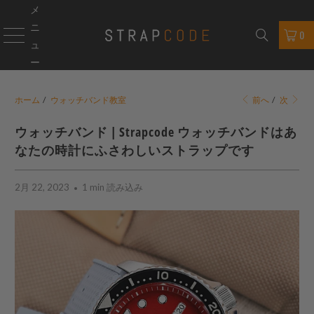
メ
ニ
0
ュ
ー
ホーム
/
ウォッチバンド教室
前へ
/
次
ウォッチバンド |
Strapcode
ウォッチバンドはあ
なたの時計にふさわしいストラップです
2月 22, 2023
1 min 読み込み