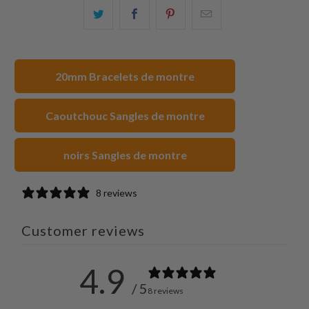
Partagez
Partager
Partagez
Email
ceci
ceci
ceci
ceci
sur
sur
sur
à
Twitter
Facebook
Pinterest
un
20mm Bracelets de montre
ami
Caoutchouc Sangles de montre
noirs Sangles de montre
8 reviews
Customer reviews
4.9
/ 5
8 reviews