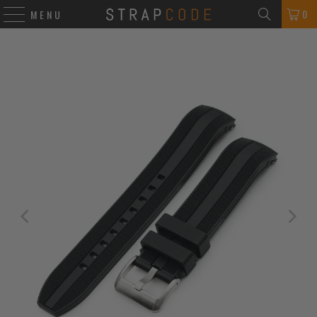
0
MENU