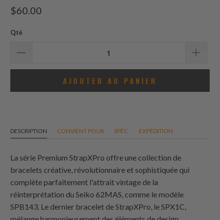
total
$60.00
des
avis
Qté
AJOUTER AU PANIER
DESCRIPTION
CONVIENT POUR
SPÉC.
EXPÉDITION
La série Premium StrapXPro offre une collection de
bracelets créative, révolutionnaire et sophistiquée qui
complète parfaitement l'attrait vintage de la
réinterprétation du Seiko 62MAS, comme le modèle
SPB143. Le dernier bracelet de StrapXPro, le SPX1C,
mélange harmonieusement des éléments de design