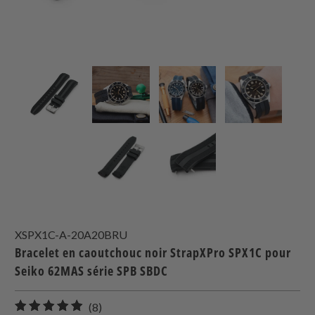
XSPX1C-A-20A20BRU
Bracelet en caoutchouc noir StrapXPro SPX1C pour
Seiko 62MAS série SPB SBDC
8
(8)