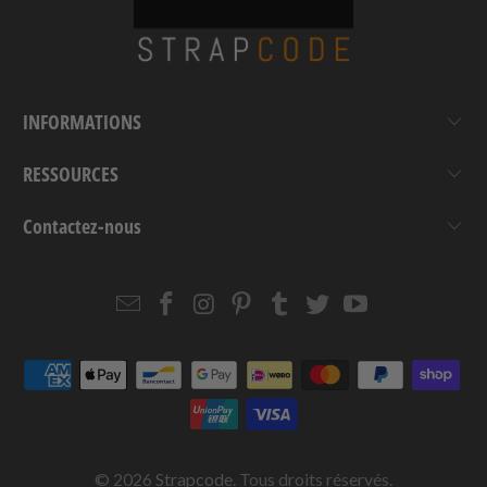
INFORMATIONS
RESSOURCES
Contactez-nous
Email
Strapcode
Strapcode
Strapcode
Strapcode
Strapcode
Strapcode
Strapcode
on
on
on
on
on
on
Facebook
Instagram
Pinterest
Tumblr
Twitter
YouTube
© 2026
Strapcode
. Tous droits réservés.