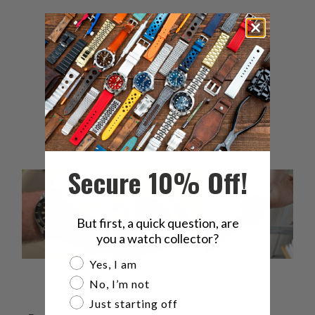
5
88
%
4
13
%
3
0
%
2
0
%
1
0
%
Secure 10% Off!
But first, a quick question, are
you a watch collector?
Are you a watch collector?
Yes, I am
No, I’m not
Ask a question
Write a review
Just starting off