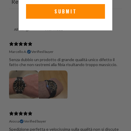
Reviews
Questions
8
6
SUBMIT
With media
Marcello A.
Verified buyer
Senza dubbio un prodotto di grande qualità unico difetto il
fatto che non rastremi alla fibia risultando troppo massiccio.
Aiossa
Verified buyer
Spedizione perfetta e velocissima sulla qualità non si discute