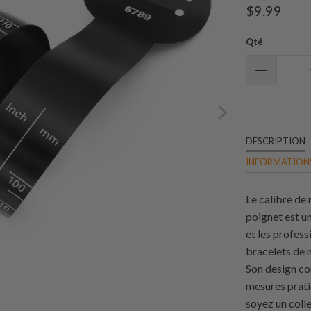
$9.99
Qté
DESCRIPTION
INFORMATIONS
Le calibre de
poignet est u
et les profess
bracelets de 
Son design co
mesures prati
soyez un coll