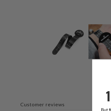
Customer reviews
But f