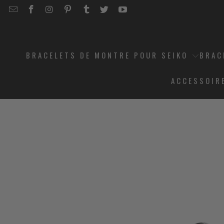
EMAIL
STRAPCODE
STRAPCODE
STRAPCODE
STRAPCODE
STRAPCODE
STRAPCODE
STRAPCODE
ON
ON
ON
ON
ON
ON
FACEBOOK
INSTAGRAM
PINTEREST
TUMBLR
TWITTER
YOUTUBE
BRACELETS DE MONTRE POUR SEIKO
BRAC
ACCESSOIR