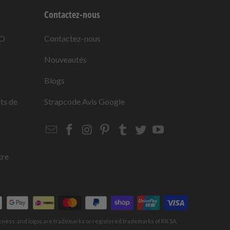
Contactez-nous
KO
Contactez-nous
Nouveautés
Blogs
ets de
Strapcode
Avis Google
Email
Strapcode
Strapcode
Strapcode
Strapcode
Strapcode
Strapcode
Strapcode
on
on
on
on
on
on
Facebook
Instagram
Pinterest
Tumblr
Twitter
YouTube
tre
keness, and logos are trademarks or registered trademarks of RX SA,