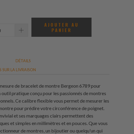
total
des
avis
AJOUTER AU
PANIER
DÉTAILS
 SUR LA LIVRAISON
 mesure de bracelet de montre Bergeon 6789 pour
n outil pratique conçu pour les passionnés de montres
ionnels. Ce calibre flexible vous permet de mesurer les
montre pour prédire votre circonférence de poignet.
nvivial et ses marquages clairs permettent des
ques et simples en millimètres et en pouces. Que vous
ectionneur de montres, un bijoutier ou quelqu'un qui