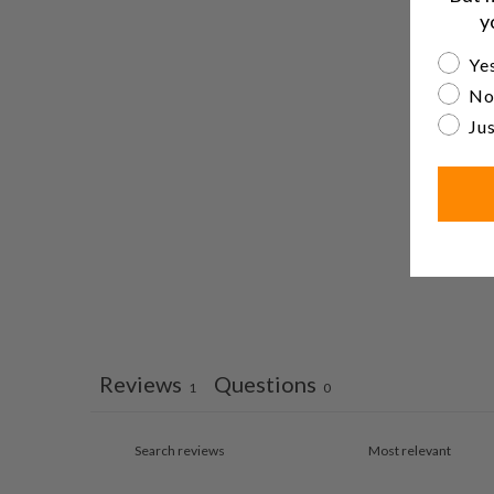
y
Are yo
Yes
No
Jus
Reviews
Questions
1
0