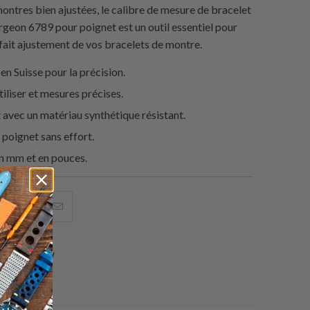
montres bien ajustées, le calibre de mesure de bracelet
geon 6789 pour poignet est un outil essentiel pour
rfait ajustement de vos bracelets de montre.
en Suisse pour la précision.
tiliser et mesures précises.
 avec un matériau synthétique résistant.
u poignet sans effort.
n mm et en pouces.
artager
Partagez
Email
eci
ceci
ceci
ur
sur
à
1 review
acebook
Pinterest
un
ami