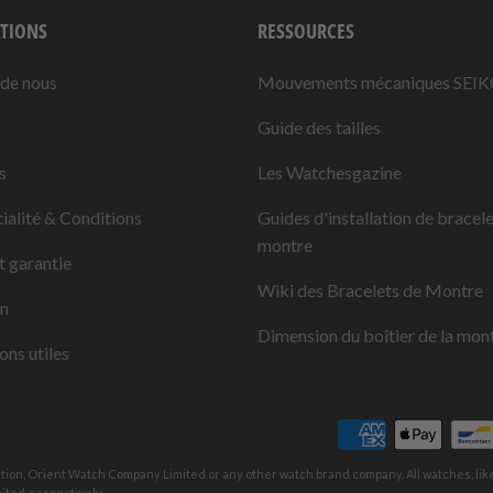
TIONS
RESSOURCES
 de nous
Mouvements mécaniques SEI
Guide des tailles
s
Les Watchesgazine
ialité & Conditions
Guides d'installation de bracel
montre
t garantie
Wiki des Bracelets de Montre
on
Dimension du boîtier de la mon
ons utiles
ation, Orient Watch Company Limited or any other watch brand company. All watches, li
ted, respectively.