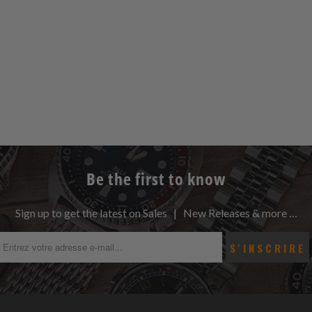
Be the first to know
Sign up to get the latest on Sales | New Releases & more …