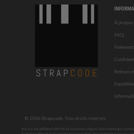
INFORMA
À propos
FAQ
Paiement
Confident
Retours e
Expéditi
Informati
© 2026
Strapcode
. Tous droits réservés.
We are not affiliated with RX SA, Audemars Piguet, Seiko Holdings Corpor
Audemars Piguet, Seiko Holdings Corporation, Orient Watch Company Limi