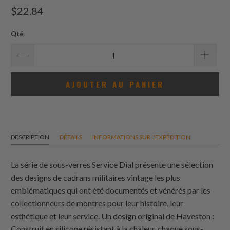
total
$22.84
des
avis
Qté
AJOUTER AU PANIER
DESCRIPTION
DÉTAILS
INFORMATIONS SUR L'EXPÉDITION
La série de sous-verres Service Dial présente une sélection
des designs de cadrans militaires vintage les plus
emblématiques qui ont été documentés et vénérés par les
collectionneurs de montres pour leur histoire, leur
esthétique et leur service. Un design original de Haveston :
Construit en silicone résistant à la chaleur, chaque sous-