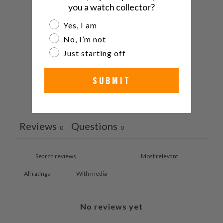
you a watch collector?
4
0
%
Are you a watch collector?
Yes, I am
3
0
%
No, I’m not
2
0
%
Just starting off
1
0
%
SUBMIT
Ask a question
Write a review
Reviews
Questions
0
0
With media
No reviews yet