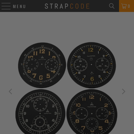
0
MENU