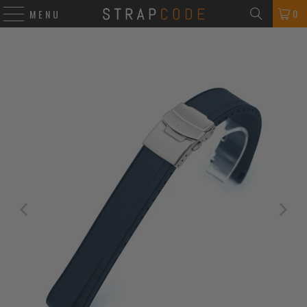
0
MENU