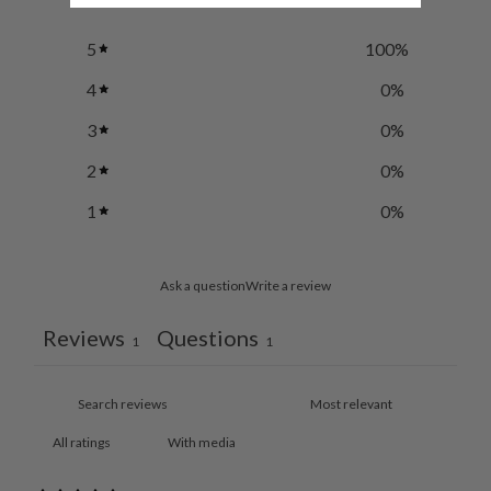
5
100
%
4
0
%
3
0
%
2
0
%
1
0
%
Ask a question
Write a review
Reviews
Questions
1
1
With media