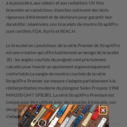
à la poussière, aux odeurs et aux radiations UV. Nos
bracelets en caoutchouc étanches subissent des tests
rigoureux d'étirement et de déchirure pour garantir leur
durabilité ; néanmoins, nos bracelets de montre StrapXPro
sont certifiés FDA, RoHS et REACH.
Le bracelet en caoutchouc de la série Premier de StrapXPro
est une création qui offre habilement un design de bracelet
3D ; les angles courbés du poignet sont précisément
calculés pour fournir un ajustement ergonomiquement
confortable.La sangle de montre courbée de la série
StrapXPro Premier sur mesure s'adapte parfaitement à la
réinterprétation moderne du plongeur Seiko Prospex 1968
MM200 GMT SPB381. La série StrapXPro Premium est
conçue pour être utilisée avec des boucles à trois plis, son
design ajustable peut facilement être modifié pour
s'adapter à toutes les tailles de poignet.