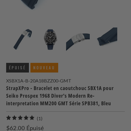
ÉPUISÉ
NOUVEAU
XSBX1A-B-20A18BZZ00-GMT
StrapXPro - Bracelet en caoutchouc SBX1A pour
Seiko Prospex 1968 Diver's Modern Re-
interpretation MM200 GMT Série SPB381, Bleu
1
(1)
total
$62.00
Épuisé