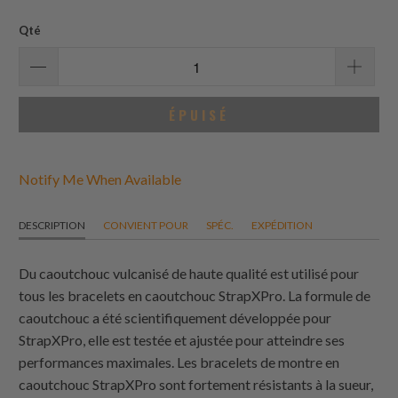
des
avis
Qté
ÉPUISÉ
Notify Me When Available
DESCRIPTION
CONVIENT POUR
SPÉC.
EXPÉDITION
Du caoutchouc vulcanisé de haute qualité est utilisé pour
tous les bracelets en caoutchouc StrapXPro. La formule de
caoutchouc a été scientifiquement développée pour
StrapXPro, elle est testée et ajustée pour atteindre ses
performances maximales. Les bracelets de montre en
caoutchouc StrapXPro sont fortement résistants à la sueur,