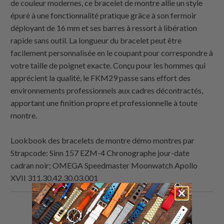
de couleur modernes, ce bracelet de montre allie un style
épuré à une fonctionnalité pratique grâce à son fermoir
déployant de 16 mm et ses barres à ressort à libération
rapide sans outil. La longueur du bracelet peut être
facilement personnalisée en le coupant pour correspondre à
votre taille de poignet exacte. Conçu pour les hommes qui
apprécient la qualité, le FKM29 passe sans effort des
environnements professionnels aux cadres décontractés,
apportant une finition propre et professionnelle à toute
montre.
Lookbook des bracelets de montre démo montres par
Strapcode: Sinn 157 EZM-4 Chronographe jour-date
cadran noir; OMEGA Speedmaster Moonwatch Apollo
XVII 311.30.42.30.03.001
Partagez
Partager
Partagez
Email