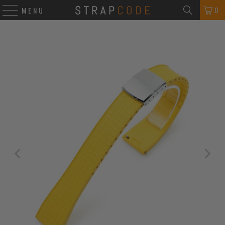
0
MENU