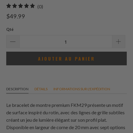
0
(0)
total
$49.99
des
avis
Qté
AJOUTER AU PANIER
DESCRIPTION
DÉTAILS
INFORMATIONS SUR L'EXPÉDITION
Le bracelet de montre premium FKM29 présente un motif
de surface inspiré du rotin, avec des lignes de grille subtiles
créant un jeu de lumière élégant sur son profil plat.
Disponible en largeur de corne de 20 mm avec sept options