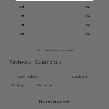
4
0
%
3
0
%
2
0
%
1
0
%
Ask a question
Write a review
Reviews
Questions
0
0
With media
No reviews yet