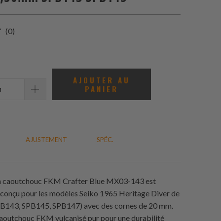
0
(0)
total
des
avis
AJOUTER AU
PANIER
AJUSTEMENT
SPÉC.
en caoutchouc FKM Crafter Blue MX03-143 est
conçu pour les modèles Seiko 1965 Heritage Diver de
B143, SPB145, SPB147) avec des cornes de 20 mm.
aoutchouc FKM vulcanisé pur pour une durabilité