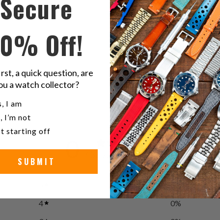
Secure
20mm
10% Off!
Caoutcho
jau
irst, a quick question, are
ou a watch collector?
u a watch collector?
, I am
, I’m not
t starting off
0
/ 5
0 reviews
SUBMIT
5
0
%
4
0
%