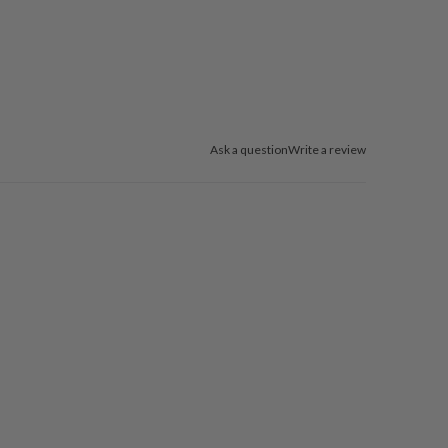
Ask a question
Write a review