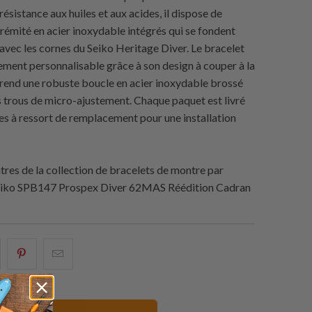
résistance aux huiles et aux acides, il dispose de
trémité en acier inoxydable intégrés qui se fondent
avec les cornes du Seiko Heritage Diver. Le bracelet
tement personnalisable grâce à son design à couper à la
prend une robuste boucle en acier inoxydable brossé
s trous de micro-ajustement. Chaque paquet est livré
es à ressort de remplacement pour une installation
es de la collection de bracelets de montre par
eiko SPB147 Prospex Diver 62MAS Réédition Cadran
artager
Partagez
Email
eci
ceci
ceci
ur
sur
à
acebook
Pinterest
un