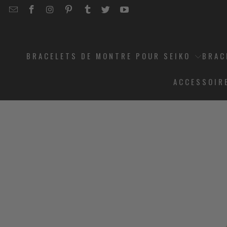
EMAIL
STRAPCODE
STRAPCODE
STRAPCODE
STRAPCODE
STRAPCODE
STRAPCODE
STRAPCODE
ON
ON
ON
ON
ON
ON
FACEBOOK
INSTAGRAM
PINTEREST
TUMBLR
TWITTER
YOUTUBE
BRACELETS DE MONTRE POUR SEIKO
BRAC
ACCESSOIR