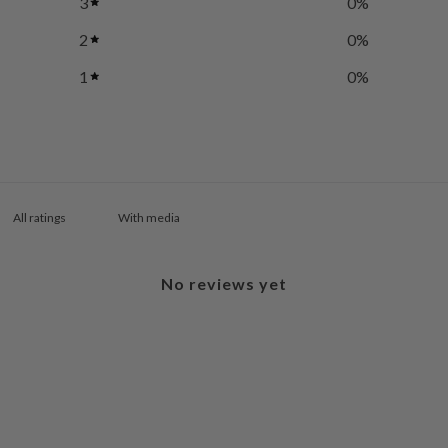
3
0
%
2
0
%
1
0
%
With media
No reviews yet