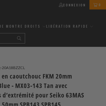
0
CONNEXION
DE MONTRE DROITS
LIBÉRATION RAPIDE
Q-20A18BZZCL
t en caoutchouc FKM 20mm
 Blue - MX03-143 Tan avec
s d’extrémité pour Seiko 63MAS
0,50mm SPB143 SPB145