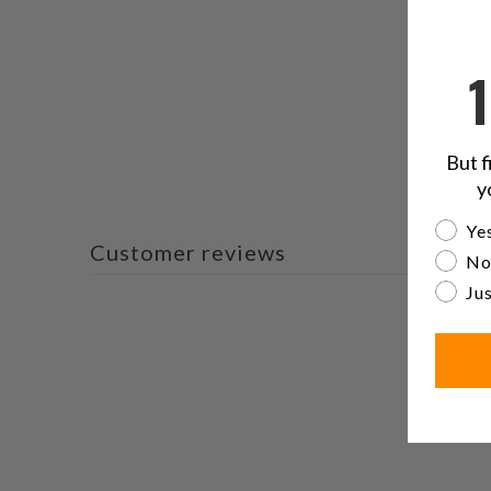
But f
y
Are yo
Yes
Customer reviews
No
Jus