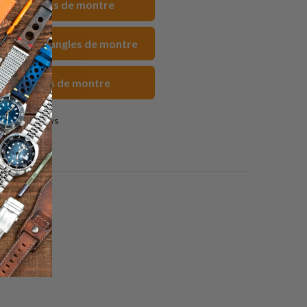
 Bracelets de montre
ami
uc FKM Sangles de montre
nes Sangles de montre
0 reviews