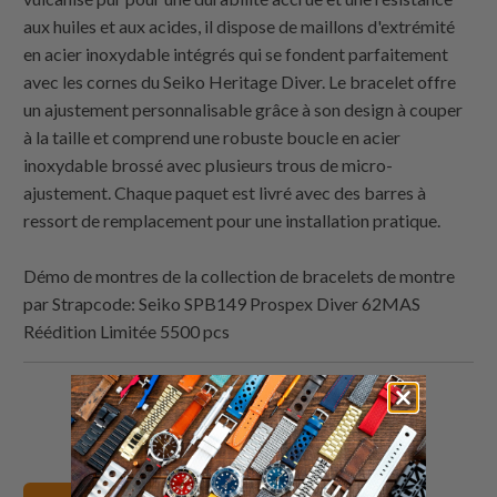
aux huiles et aux acides, il dispose de maillons d'extrémité
en acier inoxydable intégrés qui se fondent parfaitement
avec les cornes du Seiko Heritage Diver. Le bracelet offre
un ajustement personnalisable grâce à son design à couper
à la taille et comprend une robuste boucle en acier
inoxydable brossé avec plusieurs trous de micro-
ajustement. Chaque paquet est livré avec des barres à
ressort de remplacement pour une installation pratique.
Démo de montres de la collection de bracelets de montre
par
Strapcode: Seiko SPB149 Prospex Diver 62MAS
Réédition Limitée 5500 pcs
Partagez
Partager
Partagez
Email
ceci
ceci
ceci
ceci
sur
sur
sur
à
Twitter
Facebook
Pinterest
un