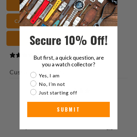
20mm Bracelets de montre
ami
Caoutchouc FKM Sangles de montre
Secure 10% Off!
gris Sangles de montre
0 reviews
But first, a quick question, are
you a watch collector?
Customer reviews
Are you a watch collector?
Yes, I am
No, I’m not
0
Just starting off
/ 5
0 reviews
SUBMIT
5
0
%
4
0
%