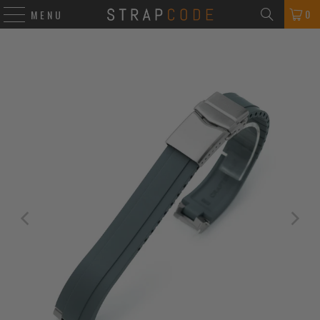
0
MENU