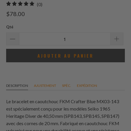
0
(0)
total
$78.00
des
avis
Qté
AJOUTER AU PANIER
DESCRIPTION
AJUSTEMENT
SPÉC.
EXPÉDITION
Le bracelet en caoutchouc FKM Crafter Blue MX03-143
est spécialement conçu pour les modèles Seiko 1965
Heritage Diver de 40,50 mm (SPB143, SPB145, SPB147)
avec des cornes de 20 mm. Fabriqué en caoutchouc FKM
vulcanisé pur pour une durabilité accrue et une résistance