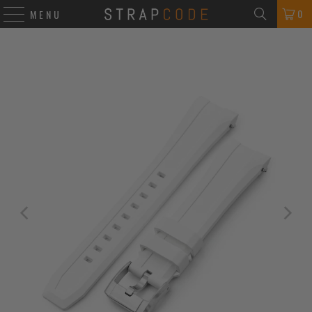
0
MENU