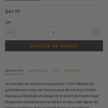
$49.99
Qté
AJOUTER AU PANIER
DESCRIPTION
ADAPTÉ POUR
SPÉC.
EXPÉDITION
Le bracelet de montre en caoutchouc FKM Wheels est
spécialement conçu sur mesure pour les montres Orient
Kamasu, présentant un design de bracelet de montre haut
de gamme véritablement amélioré. Le dos a des lignes de
rainure sculptées dans un motif de roues qui offrent