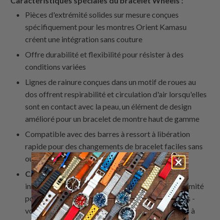
Caractéristiques spéciales du bracelet Wheels :
Pièces d'extrémité solides sur mesure conçues
spécifiquement pour les montres Orient Kamasu
créent une intégration sans couture
Offre durabilité et flexibilité pour résister à des
conditions variées
Lignes de rainure conçues dans un motif de roues au
dos offrent respirabilité et circulation d'air lorsqu'elles
sont en contact avec la peau, un élément de design
amélioré pour un bracelet de montre haut de gamme
Compatible avec des barres à ressort à libération
rapide pour des changements de bracelet faciles sans
outil
CARACTÉRISTIQUE UNIQUE :
Ouvertures
innovantes des deux côtés dans les pièces d'extrémité
pour accueillir des barres à ressort traditionnelles -
vous offrant la flexibilité d'utiliser soit des barres à