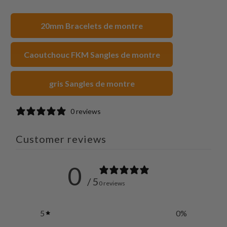
sur
sur
sur
à
Twitter
Facebook
Pinterest
un
20mm Bracelets de montre
ami
Caoutchouc FKM Sangles de montre
gris Sangles de montre
0 reviews
Customer reviews
0
/ 5
0 reviews
5
0
%