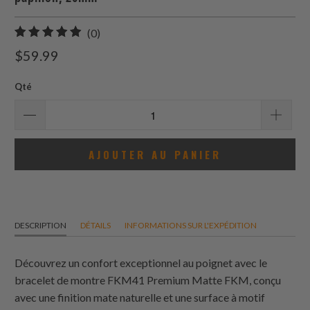
0
(0)
total
$59.99
des
avis
Qté
AJOUTER AU PANIER
DESCRIPTION
DÉTAILS
INFORMATIONS SUR L'EXPÉDITION
Découvrez un confort exceptionnel au poignet avec le
bracelet de montre FKM41 Premium Matte FKM, conçu
avec une finition mate naturelle et une surface à motif