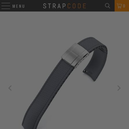
0
MENU