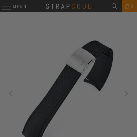
0
MENU