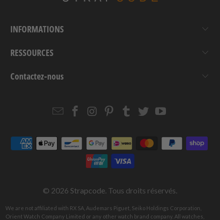
INFORMATIONS
RESSOURCES
Contactez-nous
Email
Strapcode
Strapcode
Strapcode
Strapcode
Strapcode
Strapcode
Strapcode
on
on
on
on
on
on
Facebook
Instagram
Pinterest
Tumblr
Twitter
YouTube
© 2026
Strapcode
. Tous droits réservés.
We are not affiliated with RX SA, Audemars Piguet, Seiko Holdings Corporation,
Orient Watch Company Limited or any other watch brand company. All watches,