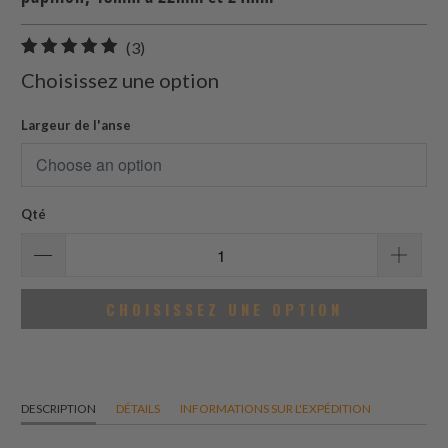
3
(3)
total
Choisissez une option
des
avis
Largeur de l'anse
Qté
CHOISISSEZ UNE OPTION
DESCRIPTION
DÉTAILS
INFORMATIONS SUR L'EXPÉDITION