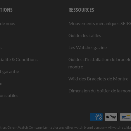
TIONS
RESSOURCES
 de nous
Mouvements mécaniques SEI
Guide des tailles
s
Les Watchesgazine
ialité & Conditions
Guides d'installation de bracel
montre
t garantie
Wiki des Bracelets de Montre
on
Dimension du boîtier de la mon
ons utiles
ation, Orient Watch Company Limited or any other watch brand company. All watches, li