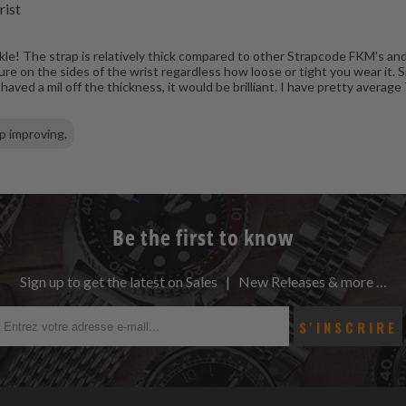
rist
kle! The strap is relatively thick compared to other Strapcode FKM's and
re on the sides of the wrist regardless how loose or tight you wear it. S
ved a mil off the thickness, it would be brilliant. I have pretty average 
ep improving.
Be the first to know
Sign up to get the latest on Sales | New Releases & more …