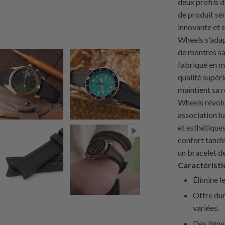
deux profils 
de produit sé
innovante et 
Wheels s'adap
de montres sa
fabriqué en 
qualité supérie
maintient sa r
Wheels révolu
association h
et esthétique
confort tandis
un bracelet d
Caractéristi
Élimine le
Offre dur
variées.
Des ligne