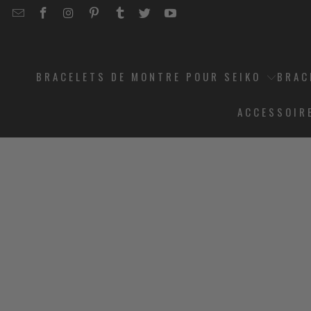
EMAIL
STRAPCODE
STRAPCODE
STRAPCODE
STRAPCODE
STRAPCODE
STRAPCODE
STRAPCODE
ON
ON
ON
ON
ON
ON
FACEBOOK
INSTAGRAM
PINTEREST
TUMBLR
TWITTER
YOUTUBE
BRACELETS DE MONTRE POUR SEIKO
BRAC
ACCESSOIR