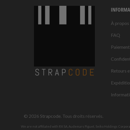
INFORMA
À propos
FAQ
Paiement
Confident
Retours e
Expéditi
Informati
© 2026
Strapcode
. Tous droits réservés.
We are not affiliated with RX SA, Audemars Piguet, Seiko Holdings Corpor