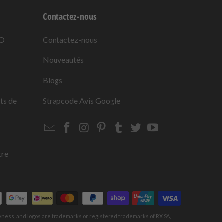
Contactez-nous
KO
Contactez-nous
Nouveautés
Blogs
ets de
Strapcode
Avis Google
Email
Strapcode
Strapcode
Strapcode
Strapcode
Strapcode
Strapcode
Strapcode
on
on
on
on
on
on
Facebook
Instagram
Pinterest
Tumblr
Twitter
YouTube
tre
keness, and logos are trademarks or registered trademarks of RX SA,