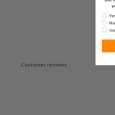
y
Are yo
Yes
No
Jus
Customer reviews