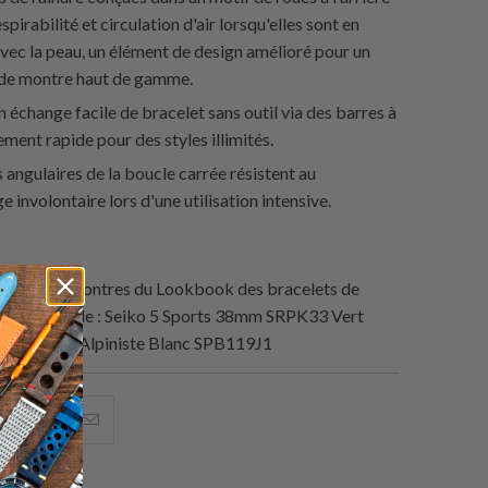
spirabilité et circulation d'air lorsqu'elles sont en
vec la peau, un élément de design amélioré pour un
 de montre haut de gamme.
 échange facile de bracelet sans outil via des barres à
ment rapide pour des styles illimités.
 angulaires de la boucle carrée résistent au
e involontaire lors d'une utilisation intensive.
ation de montres du Lookbook des bracelets de
ar Strapcode : Seiko 5 Sports 38mm SRPK33 Vert
iko Prospex Alpiniste Blanc SPB119J1
artager
Partagez
Email
eci
ceci
ceci
ur
sur
à