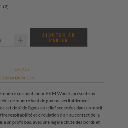
2
(2)
total
des
avis
AJOUTER AU
PANIER
DÉTAILS
 SUR LA LIVRAISON
de montre en caoutchouc FKM Wheels présente un
acelet de montre haut de gamme véritablement
os est doté de lignes en relief sculptées dans un motif
ffre respirabilité et circulation d'air au contact de la
s a un profil bas, avec une légère chute des bords et