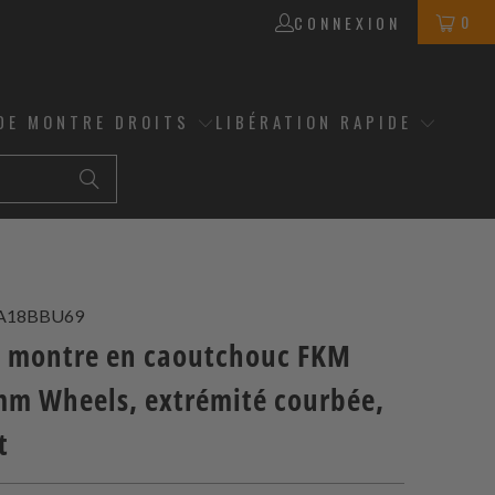
0
CONNEXION
DE MONTRE DROITS
LIBÉRATION RAPIDE
A18BBU69
t montre en caoutchouc FKM
mm Wheels, extrémité courbée,
t