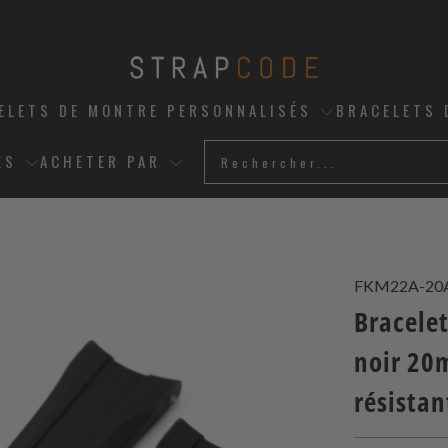
ELETS DE MONTRE PERSONNALISÉS
BRACELETS 
ES
ACHETER PAR
FKM22A-20
Bracele
noir 20
résistan