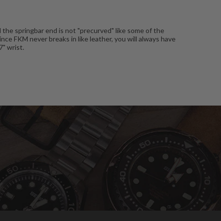
 the springbar end is not "precurved" like some of the
ince FKM never breaks in like leather, you will always have
7" wrist.