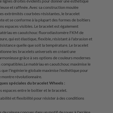
de lignes droites évidents pour donner une esthétique
rieuse et raffinée. Avec sa construction moulée
ses extrémités courbées résistantes, le bracelet
te et se conforme à la plupart des formes de boîtiers
ns espaces visibles. Le bracelet est également
matériau en caoutchouc fluoroélastomère FKM de
ure, qui est élastique, flexible, résistant à l'abrasion et
ésistance quelle que soit la température. Le bracelet
tionne les bracelets universels en créant une
armonieuse grâce à ses options de couleurs modernes
s compatibles.Le matériau en caoutchouc maximise le
 que l'ingénierie globale maximise l'esthétique pour
e montre révolutionnaire.
ques spéciales du bracelet Wheels :
s espaces entre le boîtier et le bracelet.
abilité et flexibilité pour résister à des conditions
s de rainure conçues dans un motif de roues à l'arrière