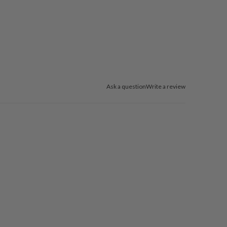
Ask a question
Write a review