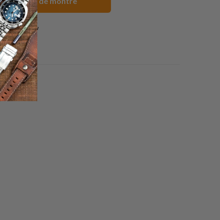
us Sangles de montre
1 review