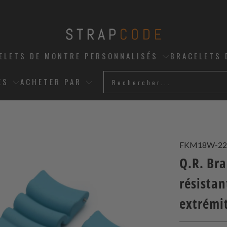
ELETS DE MONTRE PERSONNALISÉS
BRACELETS 
ES
ACHETER PAR
FKM18W-22
Q.R. Br
résista
extrémi