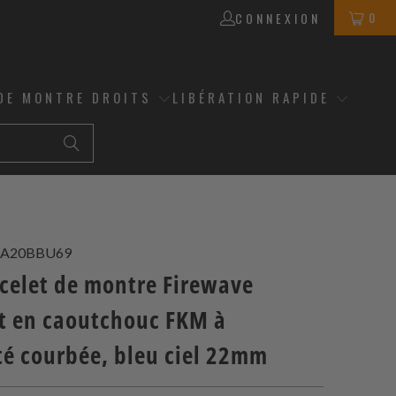
0
CONNEXION
DE MONTRE DROITS
LIBÉRATION RAPIDE
A20BBU69
acelet de montre Firewave
nt en caoutchouc FKM à
té courbée, bleu ciel 22mm