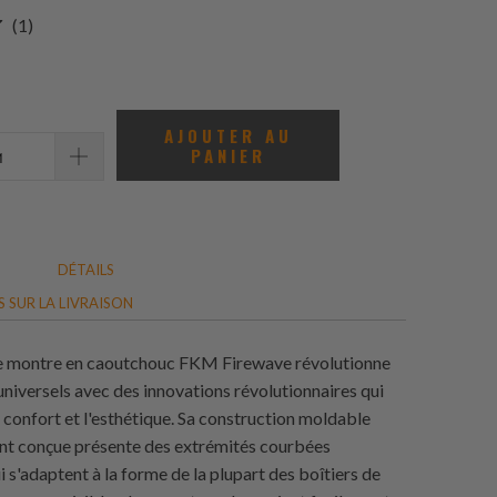
1
(1)
total
des
avis
AJOUTER AU
PANIER
DÉTAILS
 SUR LA LIVRAISON
de montre en caoutchouc FKM Firewave révolutionne
universels avec des innovations révolutionnaires qui
 confort et l'esthétique. Sa construction moldable
nt conçue présente des extrémités courbées
i s'adaptent à la forme de la plupart des boîtiers de