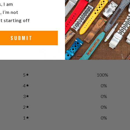
ble
u a watch collector?
, I am
, I’m not
t starting off
SUBMIT
5
/ 5
1 review
5
100
%
4
0
%
3
0
%
2
0
%
1
0
%