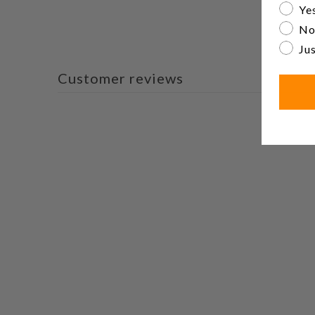
Are yo
Yes
No
Jus
Customer reviews