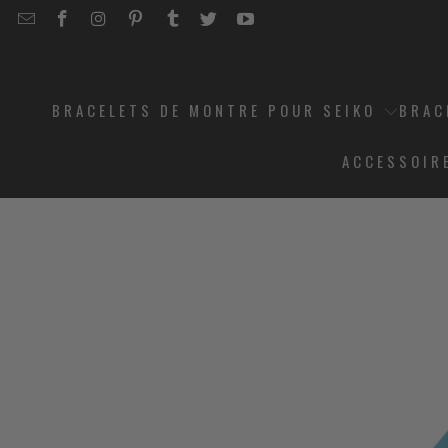
EMAIL
STRAPCODE
STRAPCODE
STRAPCODE
STRAPCODE
STRAPCODE
STRAPCODE
STRAPCODE
ON
ON
ON
ON
ON
ON
FACEBOOK
INSTAGRAM
PINTEREST
TUMBLR
TWITTER
YOUTUBE
BRACELETS DE MONTRE POUR SEIKO
BRAC
ACCESSOIR