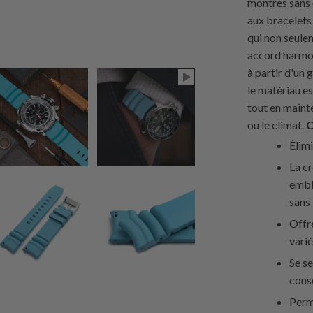
montres sans 
aux bracelets
qui non seule
accord harmon
à partir d'u
le matériau es
tout en maint
ou le climat.
C
Élimi
La cr
embl
sans 
Offre
varié
Se se
conse
Perme