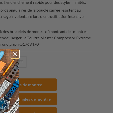
s à enclenchement rapide pour des styles illimités.
ords angulaires de la boucle carrée résistent au
rrage involontaire lors d'une utilisation intensive.
 des bracelets de montre démontrant des montres
pcode: Jaeger LeCoultre Master Compressor Extreme
hronograph Q1768470
artager
Partagez
Email
eci
ceci
ceci
ur
sur
à
acebook
Pinterest
un
 Bracelets de montre
ami
uc FKM Sangles de montre