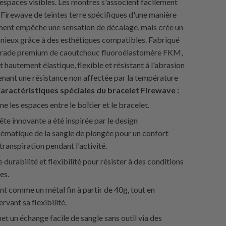
espaces visibles. Les montres s'associent facilement
 Firewave de teintes terre spécifiques d'une manière
ment empêche une sensation de décalage, mais crée un
ieux grâce à des esthétiques compatibles. Fabriqué
n grade premium de caoutchouc fluoroélastomère FKM,
t hautement élastique, flexible et résistant à l'abrasion
enant une résistance non affectée par la température
aractéristiques spéciales du bracelet Firewave :
ne les espaces entre le boîtier et le bracelet.
ête innovante a été inspirée par le design
ématique de la sangle de plongée pour un confort
transpiration pendant l'activité.
 durabilité et flexibilité pour résister à des conditions
es.
nt comme un métal fin à partir de 40g, tout en
rvant sa flexibilité.
t un échange facile de sangle sans outil via des