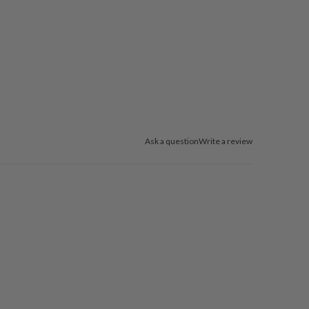
Ask a question
Write a review